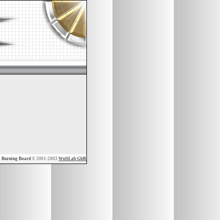
y
Burning Board
© 2001-2003
WoltLab GbR