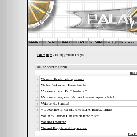
Palace plays
» Häufig gestellte Fragen
Häufig gestellte Fragen
Das 
»
Warum sollte ich mich registrieren?
»
Werden Cookies vom Forum benutzt?
»
Wie kann ich mein Profil bearbeiten?
»
Was kann ich tun, wenn ich mein Passwort vergessen habe?
»
Wofür ist die Signatur?
»
Wie bekomme ich ein Bild unter meinen Benutzernamen?
»
Was ist die Freunde-Liste und die Ignorierliste?
»
Was sind Favoriten?
»
Was sind Rangtitel und Rangzeichen?
Das F