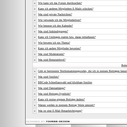
»
Wie kann ich das Forum durchsuchen?
»
Kann ich anderen Mitgliedern E-Mails schicken?
»
Was sind private Nachrichten?
»
Wie verwende ich die Mitgliederliste?
»
Wie benutze ich den Kalender?
»
Was sind Ankündigungen?
»
Kann ich Umfragen starten bzw. daran teilnehmen?
»
Wie bewerte ich ein Thema?
»
Kann ich andere Mitglieder bewerten?
»
Was sind Moderatoren?
»
Was sind Benutzerlevel?
Beit
»
Gibt es bestimmte Textformatierungscodes, die ich in meinen Beiträgen benu
»
Was sind Smilies?
»
BBCode Schnellauswahl und klickbare Smilies
»
Was sind Dateianhänge?
»
Was sind Beitrags-Symbole?
»
Kann ich meine eigenen Beiträge ändern?
»
Warum werden in meinem Beitrag Worte zensiert?
»
Was ist eine E-Mail Benachrichtigung?