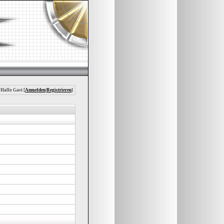
 Hallo Gast [
Anmelden
|
Registrieren
]