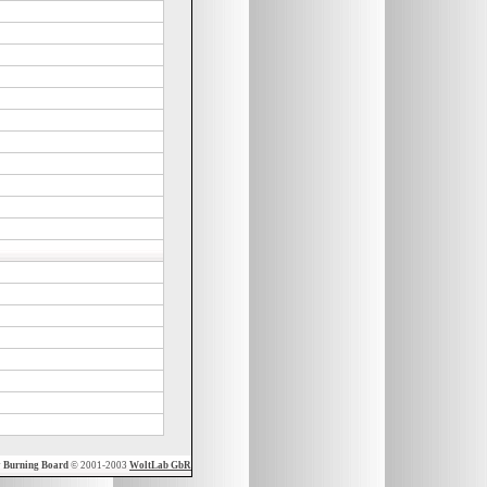
y
Burning Board
© 2001-2003
WoltLab GbR