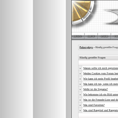
Palace plays
» Häufig gestellte Frag
Häufig gestellte Fragen
»
Warum sollte ich mich registrier
»
Werden Cookies vom Forum ben
»
Wie kann ich mein Profil bearbe
»
Was kann ich tun, wenn ich mei
»
Wofür ist die Signatur?
»
Wie bekomme ich ein Bild unte
»
Was ist die Freunde-Liste und die
»
Was sind Favoriten?
»
Was sind Rangtitel und Rangzei