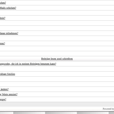
uchen?
Mails schicken?
iste?
daran teilnehmen?
rten?
Beiträge lesen und schreiben
ungscodes, die ich in meinen Beiträgen benutzen kann?
ckbare Smilies
 ändern?
 Worte zensiert?
igung?
Powered b