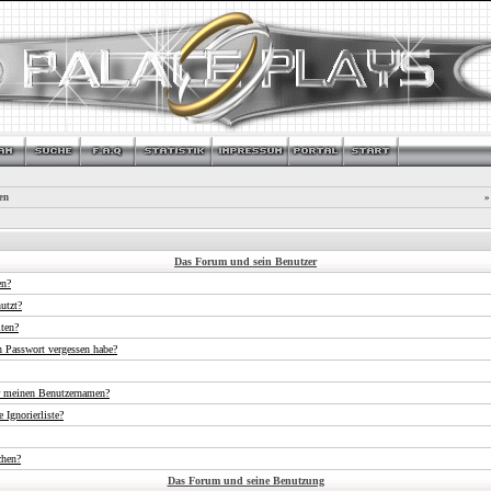
en
»
Das Forum und sein Benutzer
en?
utzt?
iten?
n Passwort vergessen habe?
r meinen Benutzernamen?
 Ignorierliste?
chen?
Das Forum und seine Benutzung