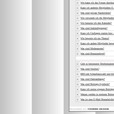
»
Wie kann ich das Forum durchs
»
Kann ich anderen Mitgliedern E-
»
Was sind private Nachrichten?
»
Wie verwende ich die Mitgliederl
»
Wie benutze ich den Kalender?
»
Was sind Ankündigungen?
»
Kann ich Umfragen starten bzw. 
»
Wie bewerte ich ein Thema?
»
Kann ich andere Mitglieder bewe
»
Was sind Moderatoren?
»
Was sind Benutzerlevel?
»
Gibt es bestimmte Textformatier
»
Was sind Smilies?
»
BBCode Schnellauswahl und kli
»
Was sind Dateianhänge?
»
Was sind Beitrags-Symbole?
»
Kann ich meine eigenen Beiträge
»
Warum werden in meinem Beitrag
»
Was ist eine E-Mail Benachricht