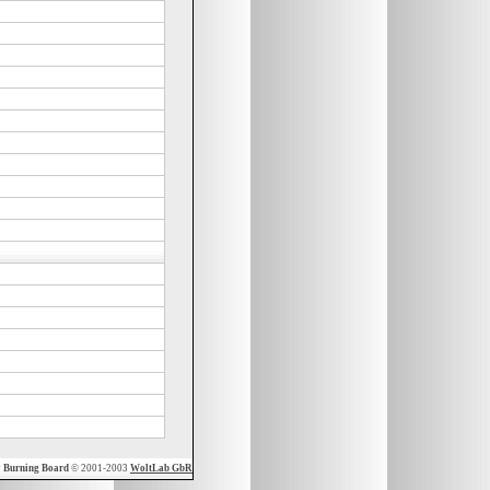
y
Burning Board
© 2001-2003
WoltLab GbR