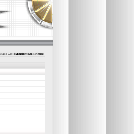
 Hallo Gast [
Anmelden
|
Registrieren
]