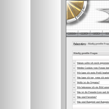
Palace plays
» Häufig gestellte Frag
Häufig gestellte Fragen
»
Warum sollte ich mich registrier
»
Werden Cookies vom Forum ben
»
Wie kann ich mein Profil bearbe
»
Was kann ich tun, wenn ich mei
»
Wofür ist die Signatur?
»
Wie bekomme ich ein Bild unte
»
Was ist die Freunde-Liste und die
»
Was sind Favoriten?
»
Was sind Rangtitel und Rangzei