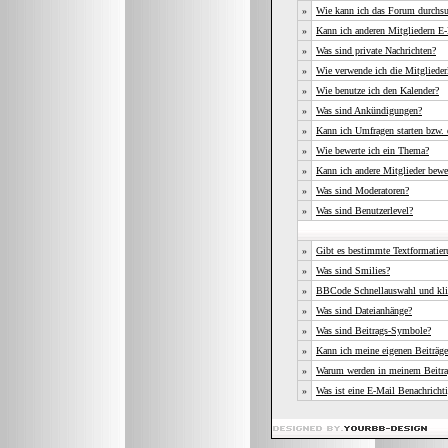
»
Wie kann ich das Forum durchs
»
Kann ich anderen Mitgliedern E-
»
Was sind private Nachrichten?
»
Wie verwende ich die Mitgliederl
»
Wie benutze ich den Kalender?
»
Was sind Ankündigungen?
»
Kann ich Umfragen starten bzw. 
»
Wie bewerte ich ein Thema?
»
Kann ich andere Mitglieder bewe
»
Was sind Moderatoren?
»
Was sind Benutzerlevel?
»
Gibt es bestimmte Textformatier
»
Was sind Smilies?
»
BBCode Schnellauswahl und kli
»
Was sind Dateianhänge?
»
Was sind Beitrags-Symbole?
»
Kann ich meine eigenen Beiträge
»
Warum werden in meinem Beitrag
»
Was ist eine E-Mail Benachricht