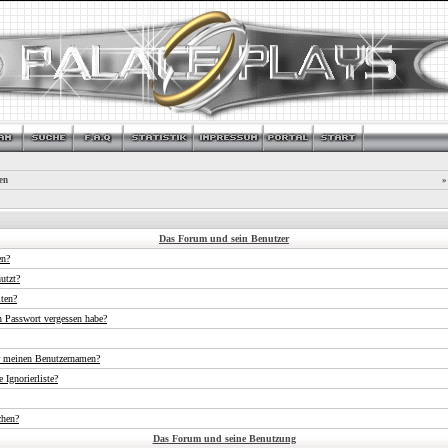
en
»
Das Forum und sein Benutzer
en?
utzt?
iten?
n Passwort vergessen habe?
r meinen Benutzernamen?
 Ignorierliste?
chen?
Das Forum und seine Benutzung