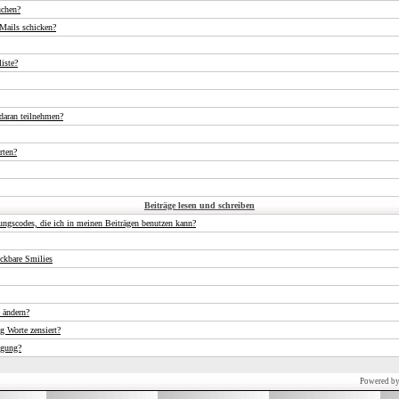
uchen?
Mails schicken?
iste?
daran teilnehmen?
rten?
Beiträge lesen und schreiben
ungscodes, die ich in meinen Beiträgen benutzen kann?
ckbare Smilies
 ändern?
 Worte zensiert?
igung?
Powered b