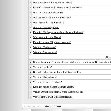
»
Wie kann ich das Forum durchsuchen?
»
Kann ich anderen Mitgliedern E-Mails schicken?
»
Was sind private Nachrichten?
»
Wie verwende ich die Mitgliederliste?
»
Wie benutze ich den Kalender?
»
Was sind Ankündigungen?
»
Kann ich Umfragen starten bzw. daran teilnehmen?
»
Wie bewerte ich ein Thema?
»
Kann ich andere Mitglieder bewerten?
»
Was sind Moderatoren?
»
Was sind Benutzerlevel?
Beit
»
Gibt es bestimmte Textformatierungscodes, die ich in meinen Beiträgen benu
»
Was sind Smilies?
»
BBCode Schnellauswahl und klickbare Smilies
»
Was sind Dateianhänge?
»
Was sind Beitrags-Symbole?
»
Kann ich meine eigenen Beiträge ändern?
»
Warum werden in meinem Beitrag Worte zensiert?
»
Was ist eine E-Mail Benachrichtigung?