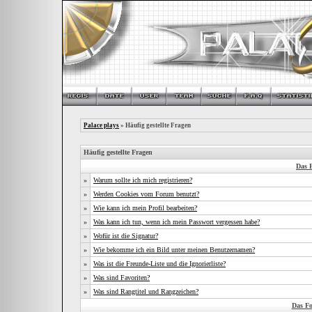
Palace plays
» Häufig gestellte Fragen
Häufig gestellte Fragen
Das 
»
Warum sollte ich mich registrieren?
»
Werden Cookies vom Forum benutzt?
»
Wie kann ich mein Profil bearbeiten?
»
Was kann ich tun, wenn ich mein Passwort vergessen habe?
»
Wofür ist die Signatur?
»
Wie bekomme ich ein Bild unter meinen Benutzernamen?
»
Was ist die Freunde-Liste und die Ignorierliste?
»
Was sind Favoriten?
»
Was sind Rangtitel und Rangzeichen?
Das F