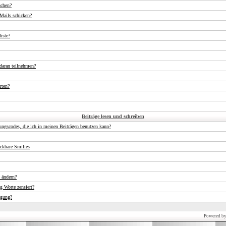
uchen?
Mails schicken?
iste?
daran teilnehmen?
rten?
Beiträge lesen und schreiben
ungscodes, die ich in meinen Beiträgen benutzen kann?
ckbare Smilies
 ändern?
 Worte zensiert?
igung?
Powered b