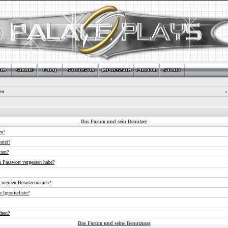
en
»
Das Forum und sein Benutzer
en?
utzt?
iten?
n Passwort vergessen habe?
r meinen Benutzernamen?
 Ignorierliste?
chen?
Das Forum und seine Benutzung