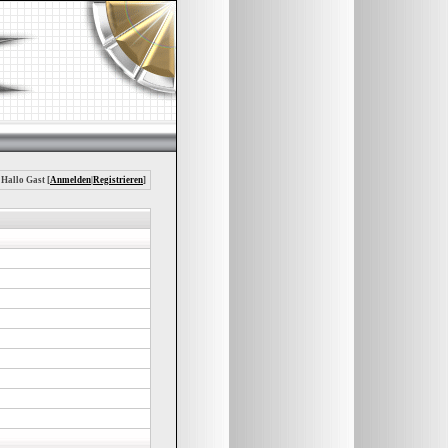
 Hallo Gast [
Anmelden
|
Registrieren
]