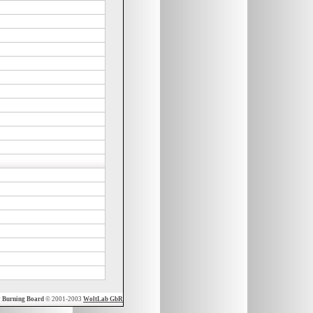
y
Burning Board
© 2001-2003
WoltLab GbR