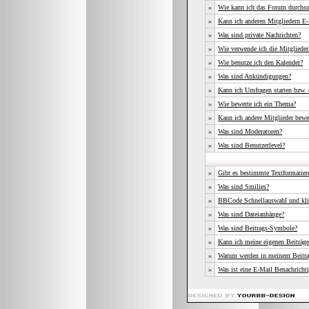
»
Wie kann ich das Forum durchs
»
Kann ich anderen Mitgliedern E-
»
Was sind private Nachrichten?
»
Wie verwende ich die Mitgliederl
»
Wie benutze ich den Kalender?
»
Was sind Ankündigungen?
»
Kann ich Umfragen starten bzw. 
»
Wie bewerte ich ein Thema?
»
Kann ich andere Mitglieder bewe
»
Was sind Moderatoren?
»
Was sind Benutzerlevel?
»
Gibt es bestimmte Textformatier
»
Was sind Smilies?
»
BBCode Schnellauswahl und kli
»
Was sind Dateianhänge?
»
Was sind Beitrags-Symbole?
»
Kann ich meine eigenen Beiträge
»
Warum werden in meinem Beitrag
»
Was ist eine E-Mail Benachricht