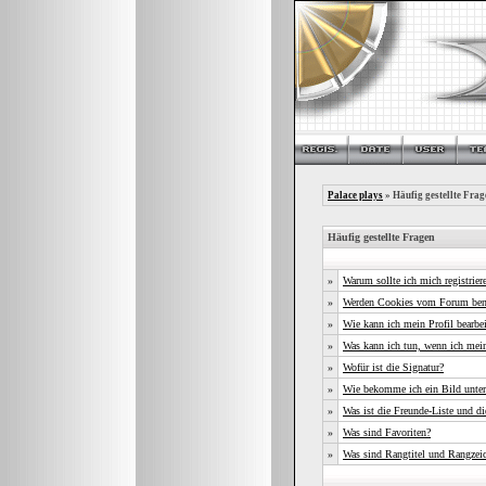
Palace plays
» Häufig gestellte Frag
Häufig gestellte Fragen
»
Warum sollte ich mich registrier
»
Werden Cookies vom Forum ben
»
Wie kann ich mein Profil bearbe
»
Was kann ich tun, wenn ich mei
»
Wofür ist die Signatur?
»
Wie bekomme ich ein Bild unte
»
Was ist die Freunde-Liste und die
»
Was sind Favoriten?
»
Was sind Rangtitel und Rangzei