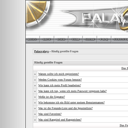
Palace plays
» Häufig gestellte Fragen
Häufig gestellte Fragen
Das 
»
Warum sollte ich mich registrieren?
»
Werden Cookies vom Forum benutzt?
»
Wie kann ich mein Profil bearbeiten?
»
Was kann ich tun, wenn ich mein Passwort vergessen habe?
»
Wofür ist die Signatur?
»
Wie bekomme ich ein Bild unter meinen Benutzernamen?
»
Was ist die Freunde-Liste und die Ignorierliste?
»
Was sind Favoriten?
»
Was sind Rangtitel und Rangzeichen?
Das F