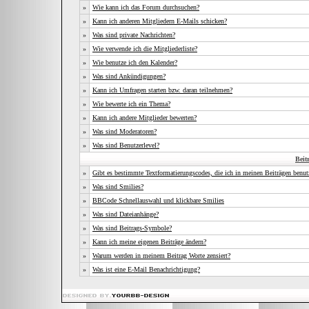
»
Wie kann ich das Forum durchsuchen?
»
Kann ich anderen Mitgliedern E-Mails schicken?
»
Was sind private Nachrichten?
»
Wie verwende ich die Mitgliederliste?
»
Wie benutze ich den Kalender?
»
Was sind Ankündigungen?
»
Kann ich Umfragen starten bzw. daran teilnehmen?
»
Wie bewerte ich ein Thema?
»
Kann ich andere Mitglieder bewerten?
»
Was sind Moderatoren?
»
Was sind Benutzerlevel?
Beit
»
Gibt es bestimmte Textformatierungscodes, die ich in meinen Beiträgen benu
»
Was sind Smilies?
»
BBCode Schnellauswahl und klickbare Smilies
»
Was sind Dateianhänge?
»
Was sind Beitrags-Symbole?
»
Kann ich meine eigenen Beiträge ändern?
»
Warum werden in meinem Beitrag Worte zensiert?
»
Was ist eine E-Mail Benachrichtigung?