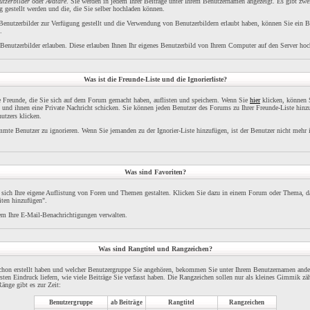
utzerbilder
oder
Avatare
. Sie werden in jedem Ihrer Beiträge unter Ihrem Benutzernamen angezeigt. Es gibt zwe
 gestellt werden und die, die Sie selber hochladen können.
 Benutzerbilder zur Verfügung gestellt und die Verwendung von Benutzerbildern erlaubt haben, können Sie ein B
.
Benutzerbilder erlauben. Diese erlauben Ihnen Ihr eigenes Benutzerbild von Ihrem Computer auf den Server hoc
Was ist die Freunde-Liste und die Ignorierliste?
re Freunde, die Sie sich auf dem Forum gemacht haben, auflisten und speichern. Wenn Sie
hier
klicken, können S
 und ihnen eine Private Nachricht schicken. Sie können jeden Benutzer des Forums zu Ihrer Freunde-Liste hinz
utzers klicken.
immte Benutzer zu ignorieren. Wenn Sie jemanden zu der Ignorier-Liste hinzufügen, ist der Benutzer nicht mehr 
Was sind Favoriten?
 sich Ihre eigene Auflistung von Foren und Themen gestalten. Klicken Sie dazu in einem Forum oder Thema, da
iten hinzufügen".
m Ihre E-Mail-Benachrichtigungen verwalten.
Was sind Rangtitel und Rangzeichen?
schon erstellt haben und welcher Benutzergruppe Sie angehören, bekommen Sie unter Ihrem Benutzernamen ande
ersten Eindruck liefern, wie viele Beiträge Sie verfasst haben. Die Rangzeichen sollen nur als kleines Gimmik zäh
änge gibt es zur Zeit:
Benutzergruppe
ab Beiträge
Rangtitel
Rangzeichen