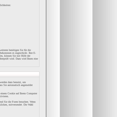
lichkeiten:
eiteren benötigen Sie für die
 bekommen es zugeschickt. Ihre E-
en, können Sie mit Hilfe der
überprüft wird. Dazu wird Ihnen eine
werden dazu benutzt, um
dass Sie automatisch angemeldet
n einem Cookie auf Ihrem Computer
tivieren.
rend Sie die Foren besuchen. Wenn
klicken, mitversendet. Die Wahl