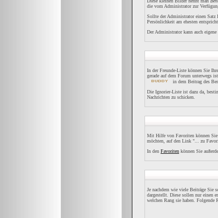
Diese kleinen Bilder nennt man
Ben
die vom Administrator zur Verfügung
Sollte der Administrator einen Satz
Persönlichkeit am ehesten entspricht
Der Administrator kann auch eigene 
In der Freunde-Liste können Sie Ih
gerade auf dem Forum unterwegs ist
in dem Beitrag des Ben
Die Ignorier-Liste ist dazu da, best
Nachrichten zu schicken.
Mit Hilfe von Favoriten können Sie
möchten, auf den Link "... zu Favor
In den
Favoriten
können Sie außerde
Je nachdem wie viele Beiträge Sie 
dargestellt. Diese sollen nur einen 
welchen Rang sie haben. Folgende R