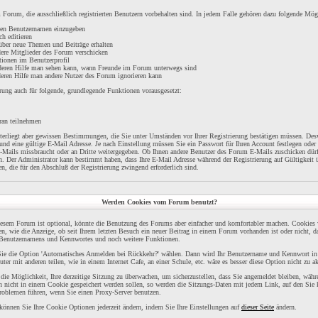
Forum, die ausschließlich registrierten Benutzern vorbehalten sind. In jedem Falle gehören dazu folgende Mög
inen Benutzernamen einzugeben
ch editieren
über neue Themen und Beiträge erhalten
dere Mitglieder des Forum verschicken
tionen im Benutzerprofil
t deren Hilfe man sehen kann, wann Freunde im Forum unterwegs sind
 deren Hilfe man andere Nutzer des Forum ignorieren kann
rung auch für folgende, grundlegende Funktionen vorausgesetzt:
ran teilnehmen
unterliegt aber gewissen Bestimmungen, die Sie unter Umständen vor Ihrer Registrierung bestätigen müssen. Desw
nd eine gültige E-Mail Adresse. Je nach Einstellung müssen Sie ein Passwort für Ihren Account festlegen oder
E-Mails missbraucht oder an Dritte weitergegeben. Ob Ihnen andere Benutzer des Forum E-Mails zuschicken dürf
n. Der Administrator kann bestimmt haben, dass Ihre E-Mail Adresse während der Registrierung auf Gültigkeit 
n, die für den Abschluß der Registrierung zwingend erforderlich sind.
Werden Cookies vom Forum benutzt?
esem Forum ist optional, könnte die Benutzung des Forums aber einfacher und komfortabler machen. Cookies 
en, wie die Anzeige, ob seit Ihrem letzten Besuch ein neuer Beitrag in einem Forum vorhanden ist oder nicht, 
s Benutzernamens und Kennwortes und noch weitere Funktionen.
n Sie die Option 'Automatisches Anmelden bei Rückkehr?' wählen. Dann wird Ihr Benutzername und Kennwort i
ter mit anderen teilen, wie in einem Internet Cafe, an einer Schule, etc. wäre es besser diese Option nicht zu ak
ie Möglichkeit, Ihre derzeitige Sitzung zu überwachen, um sicherzustellen, dass Sie angemeldet bleiben, wäh
n nicht in einem Cookie gespeichert werden sollen, so werden die Sitzungs-Daten mit jedem Link, auf den Sie 
roblemen führen, wenn Sie einen Proxy-Server benutzen.
 können Sie Ihre Cookie Optionen jederzeit ändern, indem Sie Ihre Einstellungen auf
dieser Seite
ändern.