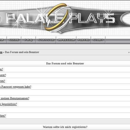
en
» Das Forum und sein Benutzer
»
Das Forum und sein Benutzer
en?
utzt?
iten?
n Passwort vergessen habe?
r meinen Benutzernamen?
 Ignorierliste?
chen?
Warum sollte ich mich registrieren?