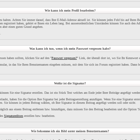
Wie kann ich mein Profil bearbeiten?
l zu halten. Achten Sie immer darauf, dass Ihre E-Mail-Adresse aktuell ist. Sie können jedes Feld bis auf Ihren 
 registriert haben, gehört er Ihnen ein Leben lang. Bei ausserordentlichen Umständen können Sie auch den Adm
en aber einen guten Grund angeben.
.
Was kann ich tun, wenn ich mein Passwort vergessen habe?
sen haben sollten, klicken Sie auf den "
Passwort vergessen?
" Link, der überall dort ist, wo Sie Ihr Kennwort
ular, in das Sie Ihren Benutzernamen eingeben müssen, mit dem Sie sich im Forum registriert haben. Dann 
Wofür ist die Signatur?
 können Sie eine Signatur erstellen. Das ist ein Stück Text welches am Ende jeder Ihrer Beiträge angefügt werde
rlaubt, haben Sie die Option Ihre Signatur bei jeder Beitragserstellung anzufügen. Wenn Sie eine Signatur erst
n. Sie können in jedem Beitrag wählen, ob Ihre Signatur in diesem Beitrag angefügt werden soll oder nicht.
räglich aus einem Beitrag entfernen bzw. hinzufügen, dazu müssen Sie den Beitrag bearbeiten und die Option 'S
 des
Signatureditors
erstellen bzw. bearbeiten.
Wie bekomme ich ein Bild unter meinen Benutzernamen?