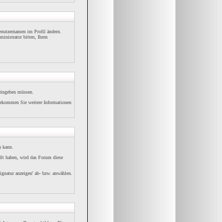
Benutzernamen im Profil ändern.
inistrator bitten, Ihren
 eingeben müssen.
bekommen Sie weitere Informationen
n kann.
ellt haben, wird das Forum diese
ignatur anzeigen' ab- bzw. anwählen.