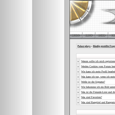
Palace plays
»
Häufig gestellte Frag
»
Warum sollte ich mich registrier
»
Werden Cookies vom Forum ben
»
Wie kann ich mein Profil bearbe
»
Was kann ich tun, wenn ich mei
»
Wofür ist die Signatur?
»
Wie bekomme ich ein Bild unte
»
Was ist die Freunde-Liste und die
»
Was sind Favoriten?
»
Was sind Rangtitel und Rangzei