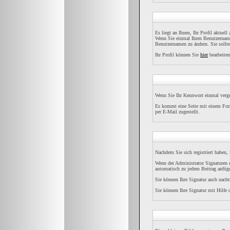
Es liegt an Ihnen, Ihr Profil aktuel
Wenn Sie einmal Ihren Benutzernamen
Benutzernamen zu ändern. Sie sollt
Ihr Profil können Sie
hier
bearbeiten
Wenn Sie Ihr Kennwort einmal verges
Es kommt eine Seite mit einem Form
per E-Mail zugestellt.
Nachdem Sie sich registriert haben,
Wenn der Administrator Signaturen e
automatisch zu jedem Beitrag anfüge
Sie können Ihre Signatur auch nacht
Sie können Ihre Signatur mit Hilfe