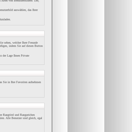
i Arten von Benutzerbildern: Die,
enutzerbild auswählen, das Ihrer
hzuladen.
ie sehen, welcher Ihrer Freunde
ufügen, indem Sie auf diesen Button
in der Lage Ihnen Private
s Sie in Ihre Favoriten aufnehmen
re Rangtitel und Rangzeichen
len. Alle Benutzer sind gleich, egal