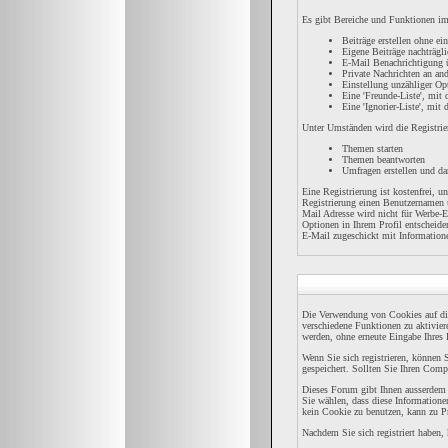
Es gibt Bereiche und Funktionen im 
Beiträge erstellen ohne e
Eigene Beiträge nachträgli
E-Mail Benachrichtigung 
Private Nachrichten an an
Einstellung unzähliger Op
Eine 'Freunde-Liste', mi
Eine 'Ignorier-Liste', mit
Unter Umständen wird die Registrie
Themen starten
Themen beantworten
Umfragen erstellen und da
Eine Registrierung ist kostenfrei, 
Registrierung einen Benutzernamen u
Mail Adresse wird nicht für Werbe-
Optionen in Ihrem Profil entscheide
E-Mail zugeschickt mit Informatione
Die Verwendung von Cookies auf di
verschiedene Funktionen zu aktivier
werden, ohne erneute Eingabe Ihre
Wenn Sie sich registrieren, könne
gespeichert. Sollten Sie Ihren Compu
Dieses Forum gibt Ihnen ausserdem d
Sie wählen, dass diese Informatione
kein Cookie zu benutzen, kann zu P
Nachdem Sie sich registriert haben,