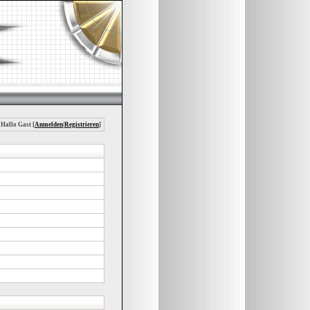
 Hallo Gast [
Anmelden
|
Registrieren
]