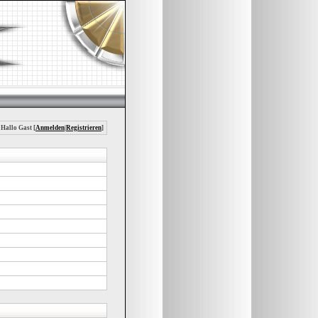
 Hallo Gast [
Anmelden
|
Registrieren
]