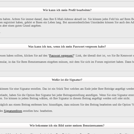
Wie kann ich mein Profil bearbeiten?
l zu halten. Achten Sie immer darauf, dass Ihre E-Mail-Adresse aktuell ist. Sie können jedes Feld bis auf Ihren 
 registriert haben, gehört er Ihnen ein Leben lang. Bei ausserordentlichen Umständen können Sie auch den Adm
en aber einen guten Grund angeben.
.
Was kann ich tun, wenn ich mein Passwort vergessen habe?
sen haben sollten, klicken Sie auf den "
Passwort vergessen?
" Link, der überall dort ist, wo Sie Ihr Kennwort
ular, in das Sie Ihren Benutzernamen eingeben müssen, mit dem Sie sich im Forum registriert haben. Dann 
Wofür ist die Signatur?
 können Sie eine Signatur erstellen. Das ist ein Stück Text welches am Ende jeder Ihrer Beiträge angefügt werde
rlaubt, haben Sie die Option Ihre Signatur bei jeder Beitragserstellung anzufügen. Wenn Sie eine Signatur erst
n. Sie können in jedem Beitrag wählen, ob Ihre Signatur in diesem Beitrag angefügt werden soll oder nicht.
räglich aus einem Beitrag entfernen bzw. hinzufügen, dazu müssen Sie den Beitrag bearbeiten und die Option 'S
 des
Signatureditors
erstellen bzw. bearbeiten.
Wie bekomme ich ein Bild unter meinen Benutzernamen?