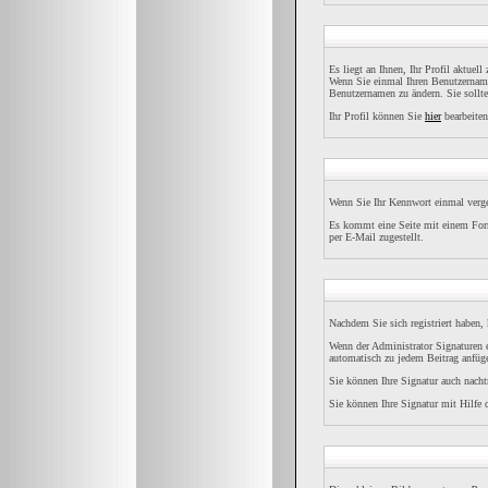
Es liegt an Ihnen, Ihr Profil aktuel
Wenn Sie einmal Ihren Benutzernamen
Benutzernamen zu ändern. Sie sollt
Ihr Profil können Sie
hier
bearbeiten
Wenn Sie Ihr Kennwort einmal verges
Es kommt eine Seite mit einem Form
per E-Mail zugestellt.
Nachdem Sie sich registriert haben,
Wenn der Administrator Signaturen e
automatisch zu jedem Beitrag anfüge
Sie können Ihre Signatur auch nacht
Sie können Ihre Signatur mit Hilfe