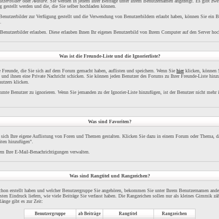
utzerbilder
oder
Avatare
. Sie werden in jedem Ihrer Beiträge unter Ihrem Benutzernamen angezeigt. Es gibt zwe
 gestellt werden und die, die Sie selber hochladen können.
 Benutzerbilder zur Verfügung gestellt und die Verwendung von Benutzerbildern erlaubt haben, können Sie ein B
.
Benutzerbilder erlauben. Diese erlauben Ihnen Ihr eigenes Benutzerbild von Ihrem Computer auf den Server hoc
Was ist die Freunde-Liste und die Ignorierliste?
re Freunde, die Sie sich auf dem Forum gemacht haben, auflisten und speichern. Wenn Sie
hier
klicken, können S
 und ihnen eine Private Nachricht schicken. Sie können jeden Benutzer des Forums zu Ihrer Freunde-Liste hinz
utzers klicken.
immte Benutzer zu ignorieren. Wenn Sie jemanden zu der Ignorier-Liste hinzufügen, ist der Benutzer nicht mehr 
Was sind Favoriten?
 sich Ihre eigene Auflistung von Foren und Themen gestalten. Klicken Sie dazu in einem Forum oder Thema, da
iten hinzufügen".
m Ihre E-Mail-Benachrichtigungen verwalten.
Was sind Rangtitel und Rangzeichen?
schon erstellt haben und welcher Benutzergruppe Sie angehören, bekommen Sie unter Ihrem Benutzernamen ande
ersten Eindruck liefern, wie viele Beiträge Sie verfasst haben. Die Rangzeichen sollen nur als kleines Gimmik zäh
änge gibt es zur Zeit:
Benutzergruppe
ab Beiträge
Rangtitel
Rangzeichen