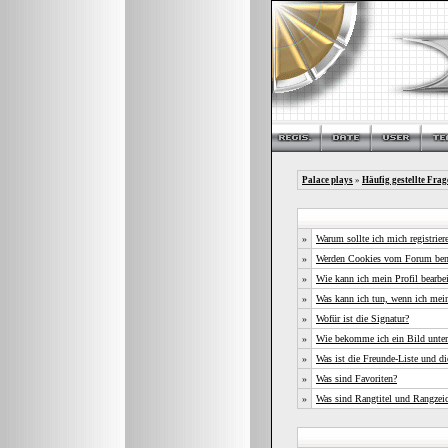
Palace plays
»
Häufig gestellte Frag
»
Warum sollte ich mich registrier
»
Werden Cookies vom Forum ben
»
Wie kann ich mein Profil bearbe
»
Was kann ich tun, wenn ich mei
»
Wofür ist die Signatur?
»
Wie bekomme ich ein Bild unte
»
Was ist die Freunde-Liste und die
»
Was sind Favoriten?
»
Was sind Rangtitel und Rangzei