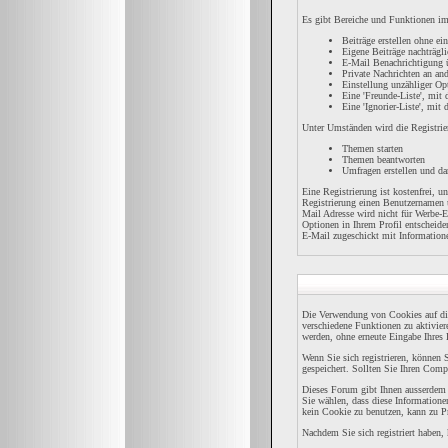
Es gibt Bereiche und Funktionen im 
Beiträge erstellen ohne e
Eigene Beiträge nachträgli
E-Mail Benachrichtigung 
Private Nachrichten an an
Einstellung unzähliger Op
Eine 'Freunde-Liste', mi
Eine 'Ignorier-Liste', mit
Unter Umständen wird die Registrie
Themen starten
Themen beantworten
Umfragen erstellen und da
Eine Registrierung ist kostenfrei, 
Registrierung einen Benutzernamen u
Mail Adresse wird nicht für Werbe-
Optionen in Ihrem Profil entscheide
E-Mail zugeschickt mit Informatione
Die Verwendung von Cookies auf di
verschiedene Funktionen zu aktivier
werden, ohne erneute Eingabe Ihre
Wenn Sie sich registrieren, könne
gespeichert. Sollten Sie Ihren Compu
Dieses Forum gibt Ihnen ausserdem d
Sie wählen, dass diese Informatione
kein Cookie zu benutzen, kann zu P
Nachdem Sie sich registriert haben,