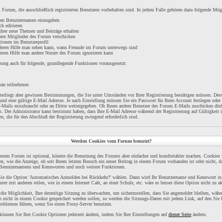
Forum, die ausschließlich registrierten Benutzern vorbehalten sind. In jedem Falle gehören dazu folgende Mög
inen Benutzernamen einzugeben
ch editieren
über neue Themen und Beiträge erhalten
dere Mitglieder des Forum verschicken
tionen im Benutzerprofil
t deren Hilfe man sehen kann, wann Freunde im Forum unterwegs sind
 deren Hilfe man andere Nutzer des Forum ignorieren kann
rung auch für folgende, grundlegende Funktionen vorausgesetzt:
ran teilnehmen
unterliegt aber gewissen Bestimmungen, die Sie unter Umständen vor Ihrer Registrierung bestätigen müssen. Desw
nd eine gültige E-Mail Adresse. Je nach Einstellung müssen Sie ein Passwort für Ihren Account festlegen oder
E-Mails missbraucht oder an Dritte weitergegeben. Ob Ihnen andere Benutzer des Forum E-Mails zuschicken dürf
n. Der Administrator kann bestimmt haben, dass Ihre E-Mail Adresse während der Registrierung auf Gültigkeit 
n, die für den Abschluß der Registrierung zwingend erforderlich sind.
Werden Cookies vom Forum benutzt?
esem Forum ist optional, könnte die Benutzung des Forums aber einfacher und komfortabler machen. Cookies 
en, wie die Anzeige, ob seit Ihrem letzten Besuch ein neuer Beitrag in einem Forum vorhanden ist oder nicht, 
s Benutzernamens und Kennwortes und noch weitere Funktionen.
n Sie die Option 'Automatisches Anmelden bei Rückkehr?' wählen. Dann wird Ihr Benutzername und Kennwort i
ter mit anderen teilen, wie in einem Internet Cafe, an einer Schule, etc. wäre es besser diese Option nicht zu ak
ie Möglichkeit, Ihre derzeitige Sitzung zu überwachen, um sicherzustellen, dass Sie angemeldet bleiben, wäh
n nicht in einem Cookie gespeichert werden sollen, so werden die Sitzungs-Daten mit jedem Link, auf den Sie 
roblemen führen, wenn Sie einen Proxy-Server benutzen.
 können Sie Ihre Cookie Optionen jederzeit ändern, indem Sie Ihre Einstellungen auf
dieser Seite
ändern.