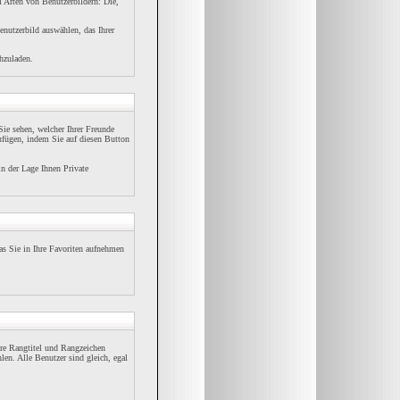
i Arten von Benutzerbildern: Die,
enutzerbild auswählen, das Ihrer
hzuladen.
ie sehen, welcher Ihrer Freunde
ufügen, indem Sie auf diesen Button
in der Lage Ihnen Private
s Sie in Ihre Favoriten aufnehmen
re Rangtitel und Rangzeichen
len. Alle Benutzer sind gleich, egal