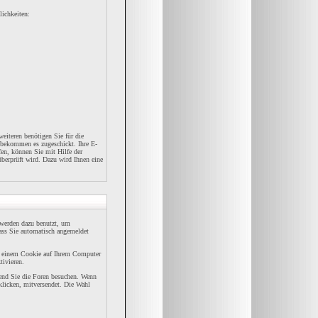
lichkeiten:
eiteren benötigen Sie für die
 bekommen es zugeschickt. Ihre E-
en, können Sie mit Hilfe der
überprüft wird. Dazu wird Ihnen eine
werden dazu benutzt, um
dass Sie automatisch angemeldet
n einem Cookie auf Ihrem Computer
tivieren.
rend Sie die Foren besuchen. Wenn
klicken, mitversendet. Die Wahl