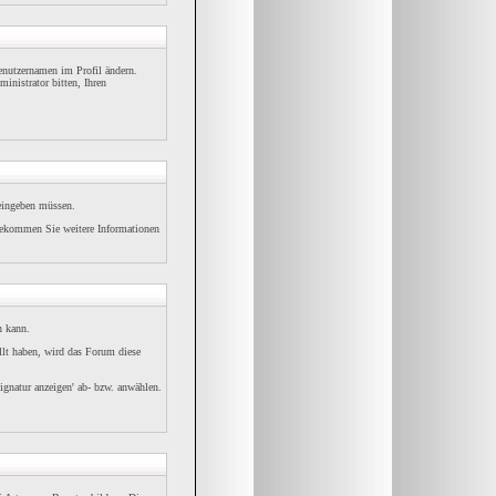
Benutzernamen im Profil ändern.
inistrator bitten, Ihren
 eingeben müssen.
bekommen Sie weitere Informationen
n kann.
ellt haben, wird das Forum diese
ignatur anzeigen' ab- bzw. anwählen.