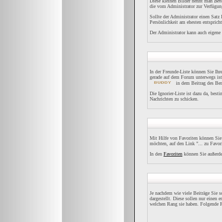
Diese kleinen Bilder nennt man
Ben
die vom Administrator zur Verfügung
Sollte der Administrator einen Satz
Persönlichkeit am ehesten entspricht
Der Administrator kann auch eigene 
In der Freunde-Liste können Sie Ih
gerade auf dem Forum unterwegs ist
in dem Beitrag des Ben
Die Ignorier-Liste ist dazu da, best
Nachrichten zu schicken.
Mit Hilfe von Favoriten können Sie
möchten, auf den Link "... zu Favor
In den
Favoriten
können Sie außerde
Je nachdem wie viele Beiträge Sie 
dargestellt. Diese sollen nur einen 
welchen Rang sie haben. Folgende R