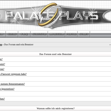
en
» Das Forum und sein Benutzer
»
Das Forum und sein Benutzer
en?
utzt?
iten?
n Passwort vergessen habe?
r meinen Benutzernamen?
 Ignorierliste?
chen?
Warum sollte ich mich registrieren?