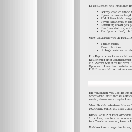
Es gibt Bereiche und Funktionen im 
Beiträge erstellen ohne e
Eigene Beiträge nachträgli
E-Mail Benachrichtigung 
Private Nachrichten an an
Einstellung unzähliger Op
Eine 'Freunde-Liste', mi
Eine 'Ignorier-Liste', mit
Unter Umständen wird die Registrie
Themen starten
Themen beantworten
Umfragen erstellen und da
Eine Registrierung ist kostenfrei, 
Registrierung einen Benutzernamen u
Mail Adresse wird nicht für Werbe-
Optionen in Ihrem Profil entscheide
E-Mail zugeschickt mit Informatione
Die Verwendung von Cookies auf di
verschiedene Funktionen zu aktivier
werden, ohne erneute Eingabe Ihre
Wenn Sie sich registrieren, könne
gespeichert. Sollten Sie Ihren Compu
Dieses Forum gibt Ihnen ausserdem d
Sie wählen, dass diese Informatione
kein Cookie zu benutzen, kann zu P
Nachdem Sie sich registriert haben,