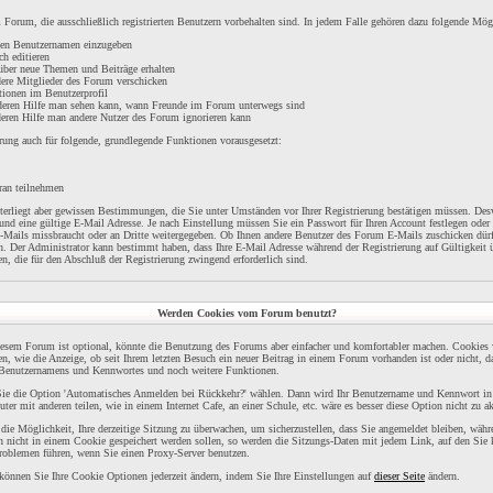
Forum, die ausschließlich registrierten Benutzern vorbehalten sind. In jedem Falle gehören dazu folgende Mög
inen Benutzernamen einzugeben
ch editieren
über neue Themen und Beiträge erhalten
dere Mitglieder des Forum verschicken
tionen im Benutzerprofil
t deren Hilfe man sehen kann, wann Freunde im Forum unterwegs sind
 deren Hilfe man andere Nutzer des Forum ignorieren kann
rung auch für folgende, grundlegende Funktionen vorausgesetzt:
ran teilnehmen
unterliegt aber gewissen Bestimmungen, die Sie unter Umständen vor Ihrer Registrierung bestätigen müssen. Desw
nd eine gültige E-Mail Adresse. Je nach Einstellung müssen Sie ein Passwort für Ihren Account festlegen oder
E-Mails missbraucht oder an Dritte weitergegeben. Ob Ihnen andere Benutzer des Forum E-Mails zuschicken dürf
n. Der Administrator kann bestimmt haben, dass Ihre E-Mail Adresse während der Registrierung auf Gültigkeit 
n, die für den Abschluß der Registrierung zwingend erforderlich sind.
Werden Cookies vom Forum benutzt?
esem Forum ist optional, könnte die Benutzung des Forums aber einfacher und komfortabler machen. Cookies 
en, wie die Anzeige, ob seit Ihrem letzten Besuch ein neuer Beitrag in einem Forum vorhanden ist oder nicht, 
s Benutzernamens und Kennwortes und noch weitere Funktionen.
n Sie die Option 'Automatisches Anmelden bei Rückkehr?' wählen. Dann wird Ihr Benutzername und Kennwort i
ter mit anderen teilen, wie in einem Internet Cafe, an einer Schule, etc. wäre es besser diese Option nicht zu ak
ie Möglichkeit, Ihre derzeitige Sitzung zu überwachen, um sicherzustellen, dass Sie angemeldet bleiben, wäh
n nicht in einem Cookie gespeichert werden sollen, so werden die Sitzungs-Daten mit jedem Link, auf den Sie 
roblemen führen, wenn Sie einen Proxy-Server benutzen.
 können Sie Ihre Cookie Optionen jederzeit ändern, indem Sie Ihre Einstellungen auf
dieser Seite
ändern.