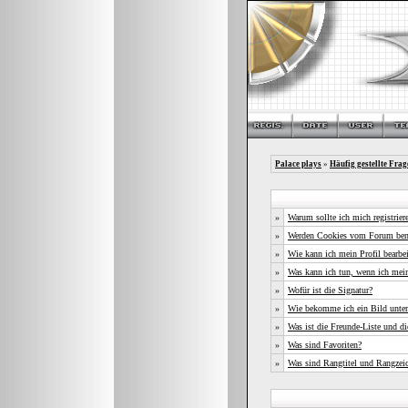
Palace plays
»
Häufig gestellte Frag
»
Warum sollte ich mich registrier
»
Werden Cookies vom Forum ben
»
Wie kann ich mein Profil bearbe
»
Was kann ich tun, wenn ich mei
»
Wofür ist die Signatur?
»
Wie bekomme ich ein Bild unte
»
Was ist die Freunde-Liste und die
»
Was sind Favoriten?
»
Was sind Rangtitel und Rangzei