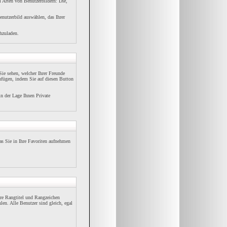
i Arten von Benutzerbildern: Die,
enutzerbild auswählen, das Ihrer
hzuladen.
ie sehen, welcher Ihrer Freunde
ufügen, indem Sie auf diesen Button
in der Lage Ihnen Private
s Sie in Ihre Favoriten aufnehmen
re Rangtitel und Rangzeichen
len. Alle Benutzer sind gleich, egal