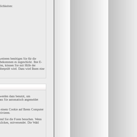
lichkeiten:
eiteren benötigen Sie für die
 bekommen es zugeschickt. Ihre E-
en, können Sie mit Hilfe der
überprüft wird. Dazu wird Ihnen eine
werden dazu benutzt, um
dass Sie automatisch angemeldet
n einem Cookie auf Ihrem Computer
tivieren.
rend Sie die Foren besuchen. Wenn
klicken, mitversendet. Die Wahl