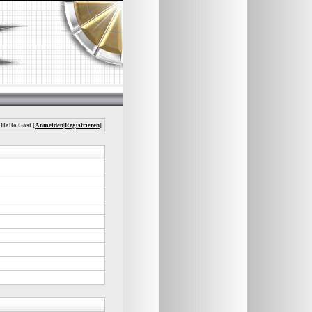
 Hallo Gast [
Anmelden
|
Registrieren
]