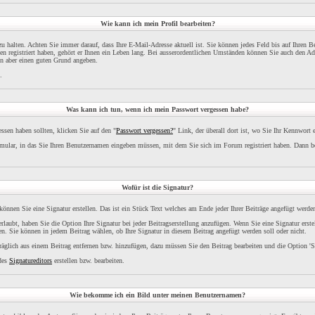
Wie kann ich mein Profil bearbeiten?
l zu halten. Achten Sie immer darauf, dass Ihre E-Mail-Adresse aktuell ist. Sie können jedes Feld bis auf Ihren 
 registriert haben, gehört er Ihnen ein Leben lang. Bei ausserordentlichen Umständen können Sie auch den Adm
en aber einen guten Grund angeben.
.
Was kann ich tun, wenn ich mein Passwort vergessen habe?
sen haben sollten, klicken Sie auf den "
Passwort vergessen?
" Link, der überall dort ist, wo Sie Ihr Kennwort
ular, in das Sie Ihren Benutzernamen eingeben müssen, mit dem Sie sich im Forum registriert haben. Dann 
Wofür ist die Signatur?
 können Sie eine Signatur erstellen. Das ist ein Stück Text welches am Ende jeder Ihrer Beiträge angefügt werde
rlaubt, haben Sie die Option Ihre Signatur bei jeder Beitragserstellung anzufügen. Wenn Sie eine Signatur erst
n. Sie können in jedem Beitrag wählen, ob Ihre Signatur in diesem Beitrag angefügt werden soll oder nicht.
räglich aus einem Beitrag entfernen bzw. hinzufügen, dazu müssen Sie den Beitrag bearbeiten und die Option 'S
 des
Signatureditors
erstellen bzw. bearbeiten.
Wie bekomme ich ein Bild unter meinen Benutzernamen?