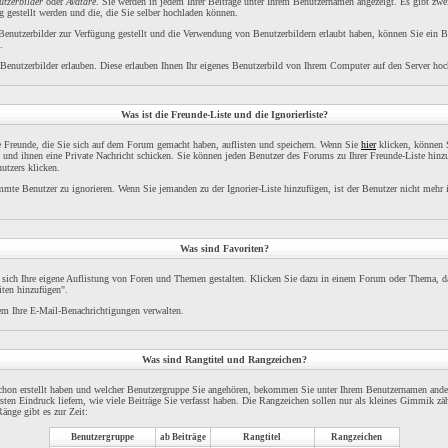
utzerbilder
oder
Avatare
. Sie werden in jedem Ihrer Beiträge unter Ihrem Benutzernamen angezeigt. Es gibt zwe
 gestellt werden und die, die Sie selber hochladen können.
 Benutzerbilder zur Verfügung gestellt und die Verwendung von Benutzerbildern erlaubt haben, können Sie ein B
.
Benutzerbilder erlauben. Diese erlauben Ihnen Ihr eigenes Benutzerbild von Ihrem Computer auf den Server hoc
Was ist die Freunde-Liste und die Ignorierliste?
re Freunde, die Sie sich auf dem Forum gemacht haben, auflisten und speichern. Wenn Sie
hier
klicken, können S
 und ihnen eine Private Nachricht schicken. Sie können jeden Benutzer des Forums zu Ihrer Freunde-Liste hinz
utzers klicken.
immte Benutzer zu ignorieren. Wenn Sie jemanden zu der Ignorier-Liste hinzufügen, ist der Benutzer nicht mehr 
Was sind Favoriten?
 sich Ihre eigene Auflistung von Foren und Themen gestalten. Klicken Sie dazu in einem Forum oder Thema, da
iten hinzufügen".
m Ihre E-Mail-Benachrichtigungen verwalten.
Was sind Rangtitel und Rangzeichen?
schon erstellt haben und welcher Benutzergruppe Sie angehören, bekommen Sie unter Ihrem Benutzernamen ande
ersten Eindruck liefern, wie viele Beiträge Sie verfasst haben. Die Rangzeichen sollen nur als kleines Gimmik zäh
änge gibt es zur Zeit:
Benutzergruppe
ab Beiträge
Rangtitel
Rangzeichen