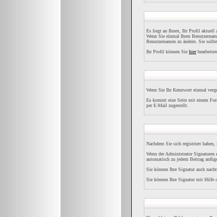
Es liegt an Ihnen, Ihr Profil aktuel
Wenn Sie einmal Ihren Benutzernamen
Benutzernamen zu ändern. Sie sollt
Ihr Profil können Sie
hier
bearbeiten
Wenn Sie Ihr Kennwort einmal verges
Es kommt eine Seite mit einem Form
per E-Mail zugestellt.
Nachdem Sie sich registriert haben,
Wenn der Administrator Signaturen e
automatisch zu jedem Beitrag anfüge
Sie können Ihre Signatur auch nacht
Sie können Ihre Signatur mit Hilfe