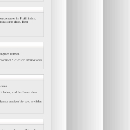
Benutzernamen im Profil ändern.
inistrator bitten, Ihren
 eingeben müssen.
bekommen Sie weitere Informationen
n kann.
ellt haben, wird das Forum diese
ignatur anzeigen' ab- bzw. anwählen.