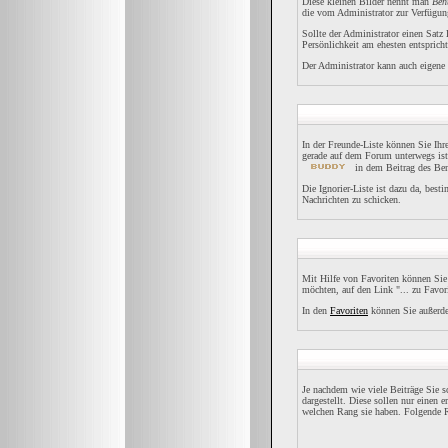
Diese kleinen Bilder nennt man
Ben
die vom Administrator zur Verfügung
Sollte der Administrator einen Satz
Persönlichkeit am ehesten entspricht
Der Administrator kann auch eigene 
In der Freunde-Liste können Sie Ih
gerade auf dem Forum unterwegs ist
in dem Beitrag des Ben
Die Ignorier-Liste ist dazu da, best
Nachrichten zu schicken.
Mit Hilfe von Favoriten können Sie
möchten, auf den Link "... zu Favor
In den
Favoriten
können Sie außerde
Je nachdem wie viele Beiträge Sie 
dargestellt. Diese sollen nur einen 
welchen Rang sie haben. Folgende R