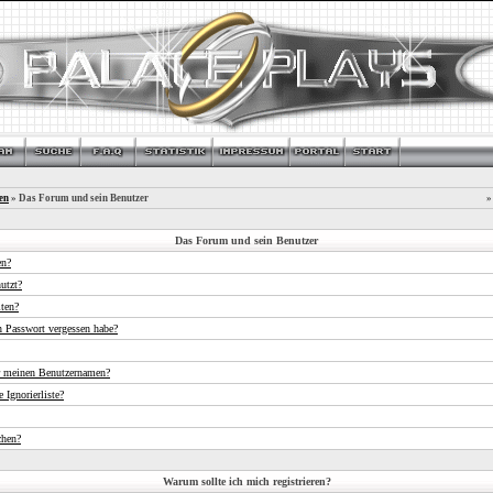
en
» Das Forum und sein Benutzer
»
Das Forum und sein Benutzer
en?
utzt?
iten?
n Passwort vergessen habe?
r meinen Benutzernamen?
 Ignorierliste?
chen?
Warum sollte ich mich registrieren?