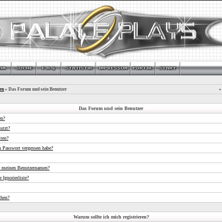
en
» Das Forum und sein Benutzer
»
Das Forum und sein Benutzer
en?
utzt?
iten?
n Passwort vergessen habe?
r meinen Benutzernamen?
 Ignorierliste?
chen?
Warum sollte ich mich registrieren?