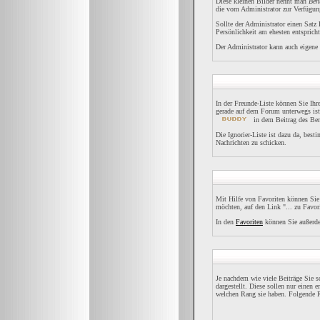
Diese kleinen Bilder nennt man
Ben
die vom Administrator zur Verfügung
Sollte der Administrator einen Satz
Persönlichkeit am ehesten entspricht
Der Administrator kann auch eigene 
In der Freunde-Liste können Sie Ih
gerade auf dem Forum unterwegs ist
in dem Beitrag des Ben
Die Ignorier-Liste ist dazu da, best
Nachrichten zu schicken.
Mit Hilfe von Favoriten können Sie
möchten, auf den Link "... zu Favor
In den
Favoriten
können Sie außerde
Je nachdem wie viele Beiträge Sie 
dargestellt. Diese sollen nur einen 
welchen Rang sie haben. Folgende R