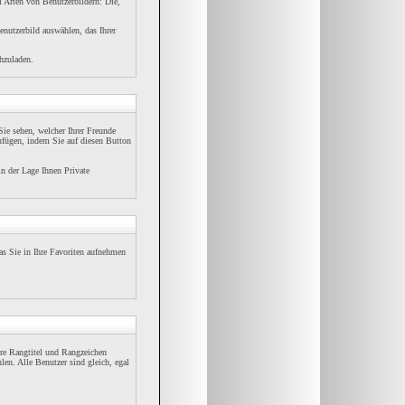
i Arten von Benutzerbildern: Die,
enutzerbild auswählen, das Ihrer
hzuladen.
ie sehen, welcher Ihrer Freunde
ufügen, indem Sie auf diesen Button
in der Lage Ihnen Private
s Sie in Ihre Favoriten aufnehmen
re Rangtitel und Rangzeichen
len. Alle Benutzer sind gleich, egal