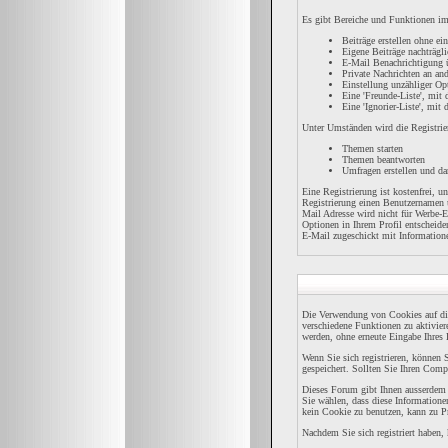
Es gibt Bereiche und Funktionen im 
Beiträge erstellen ohne e
Eigene Beiträge nachträgli
E-Mail Benachrichtigung 
Private Nachrichten an an
Einstellung unzähliger Op
Eine 'Freunde-Liste', mi
Eine 'Ignorier-Liste', mit
Unter Umständen wird die Registrie
Themen starten
Themen beantworten
Umfragen erstellen und da
Eine Registrierung ist kostenfrei, 
Registrierung einen Benutzernamen u
Mail Adresse wird nicht für Werbe-
Optionen in Ihrem Profil entscheide
E-Mail zugeschickt mit Informatione
Die Verwendung von Cookies auf di
verschiedene Funktionen zu aktivier
werden, ohne erneute Eingabe Ihre
Wenn Sie sich registrieren, könne
gespeichert. Sollten Sie Ihren Compu
Dieses Forum gibt Ihnen ausserdem d
Sie wählen, dass diese Informatione
kein Cookie zu benutzen, kann zu P
Nachdem Sie sich registriert haben,