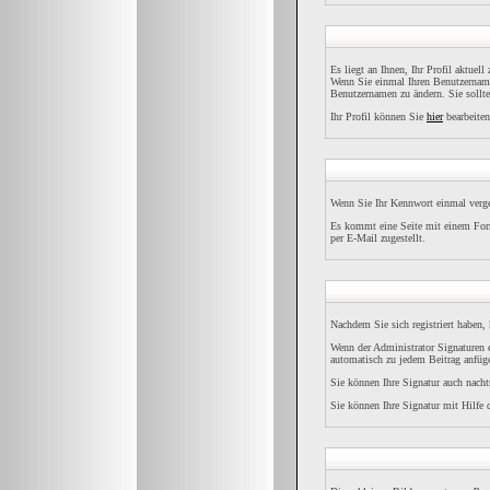
Es liegt an Ihnen, Ihr Profil aktuel
Wenn Sie einmal Ihren Benutzernamen
Benutzernamen zu ändern. Sie sollt
Ihr Profil können Sie
hier
bearbeiten
Wenn Sie Ihr Kennwort einmal verges
Es kommt eine Seite mit einem Form
per E-Mail zugestellt.
Nachdem Sie sich registriert haben,
Wenn der Administrator Signaturen e
automatisch zu jedem Beitrag anfüge
Sie können Ihre Signatur auch nacht
Sie können Ihre Signatur mit Hilfe