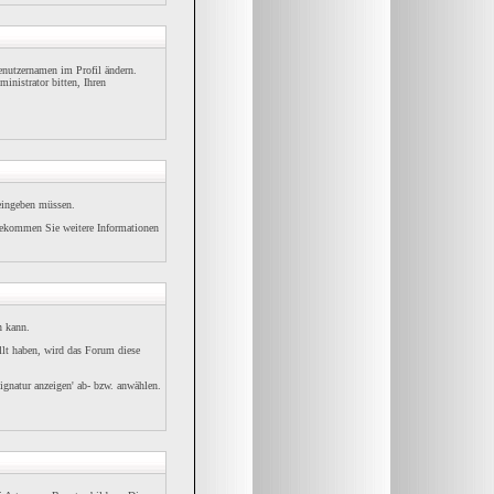
Benutzernamen im Profil ändern.
inistrator bitten, Ihren
 eingeben müssen.
bekommen Sie weitere Informationen
n kann.
ellt haben, wird das Forum diese
ignatur anzeigen' ab- bzw. anwählen.