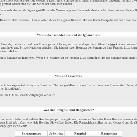
utzerbilder
oder
Avatare
. Sie werden in jedem Ihrer Beiträge unter Ihrem Benutzernamen angezeigt. Es gibt zwe
 gestellt werden und die, die Sie selber hochladen können.
 Benutzerbilder zur Verfügung gestellt und die Verwendung von Benutzerbildern erlaubt haben, können Sie ein B
.
Benutzerbilder erlauben. Diese erlauben Ihnen Ihr eigenes Benutzerbild von Ihrem Computer auf den Server hoc
Was ist die Freunde-Liste und die Ignorierliste?
re Freunde, die Sie sich auf dem Forum gemacht haben, auflisten und speichern. Wenn Sie
hier
klicken, können S
 und ihnen eine Private Nachricht schicken. Sie können jeden Benutzer des Forums zu Ihrer Freunde-Liste hinz
utzers klicken.
immte Benutzer zu ignorieren. Wenn Sie jemanden zu der Ignorier-Liste hinzufügen, ist der Benutzer nicht mehr 
Was sind Favoriten?
 sich Ihre eigene Auflistung von Foren und Themen gestalten. Klicken Sie dazu in einem Forum oder Thema, da
iten hinzufügen".
m Ihre E-Mail-Benachrichtigungen verwalten.
Was sind Rangtitel und Rangzeichen?
schon erstellt haben und welcher Benutzergruppe Sie angehören, bekommen Sie unter Ihrem Benutzernamen ande
ersten Eindruck liefern, wie viele Beiträge Sie verfasst haben. Die Rangzeichen sollen nur als kleines Gimmik zäh
änge gibt es zur Zeit:
Benutzergruppe
ab Beiträge
Rangtitel
Rangzeichen