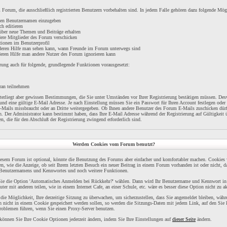
Forum, die ausschließlich registrierten Benutzern vorbehalten sind. In jedem Falle gehören dazu folgende Mög
inen Benutzernamen einzugeben
ch editieren
über neue Themen und Beiträge erhalten
dere Mitglieder des Forum verschicken
tionen im Benutzerprofil
t deren Hilfe man sehen kann, wann Freunde im Forum unterwegs sind
 deren Hilfe man andere Nutzer des Forum ignorieren kann
rung auch für folgende, grundlegende Funktionen vorausgesetzt:
ran teilnehmen
unterliegt aber gewissen Bestimmungen, die Sie unter Umständen vor Ihrer Registrierung bestätigen müssen. Desw
nd eine gültige E-Mail Adresse. Je nach Einstellung müssen Sie ein Passwort für Ihren Account festlegen oder
E-Mails missbraucht oder an Dritte weitergegeben. Ob Ihnen andere Benutzer des Forum E-Mails zuschicken dürf
n. Der Administrator kann bestimmt haben, dass Ihre E-Mail Adresse während der Registrierung auf Gültigkeit 
n, die für den Abschluß der Registrierung zwingend erforderlich sind.
Werden Cookies vom Forum benutzt?
esem Forum ist optional, könnte die Benutzung des Forums aber einfacher und komfortabler machen. Cookies 
en, wie die Anzeige, ob seit Ihrem letzten Besuch ein neuer Beitrag in einem Forum vorhanden ist oder nicht, 
s Benutzernamens und Kennwortes und noch weitere Funktionen.
n Sie die Option 'Automatisches Anmelden bei Rückkehr?' wählen. Dann wird Ihr Benutzername und Kennwort i
ter mit anderen teilen, wie in einem Internet Cafe, an einer Schule, etc. wäre es besser diese Option nicht zu ak
ie Möglichkeit, Ihre derzeitige Sitzung zu überwachen, um sicherzustellen, dass Sie angemeldet bleiben, wäh
n nicht in einem Cookie gespeichert werden sollen, so werden die Sitzungs-Daten mit jedem Link, auf den Sie 
roblemen führen, wenn Sie einen Proxy-Server benutzen.
 können Sie Ihre Cookie Optionen jederzeit ändern, indem Sie Ihre Einstellungen auf
dieser Seite
ändern.