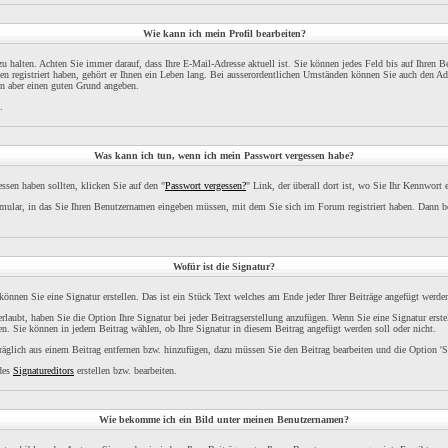
Wie kann ich mein Profil bearbeiten?
l zu halten. Achten Sie immer darauf, dass Ihre E-Mail-Adresse aktuell ist. Sie können jedes Feld bis auf Ihren 
 registriert haben, gehört er Ihnen ein Leben lang. Bei ausserordentlichen Umständen können Sie auch den Adm
en aber einen guten Grund angeben.
.
Was kann ich tun, wenn ich mein Passwort vergessen habe?
sen haben sollten, klicken Sie auf den "
Passwort vergessen?
" Link, der überall dort ist, wo Sie Ihr Kennwort
ular, in das Sie Ihren Benutzernamen eingeben müssen, mit dem Sie sich im Forum registriert haben. Dann 
Wofür ist die Signatur?
 können Sie eine Signatur erstellen. Das ist ein Stück Text welches am Ende jeder Ihrer Beiträge angefügt werde
rlaubt, haben Sie die Option Ihre Signatur bei jeder Beitragserstellung anzufügen. Wenn Sie eine Signatur erst
n. Sie können in jedem Beitrag wählen, ob Ihre Signatur in diesem Beitrag angefügt werden soll oder nicht.
räglich aus einem Beitrag entfernen bzw. hinzufügen, dazu müssen Sie den Beitrag bearbeiten und die Option 'S
 des
Signatureditors
erstellen bzw. bearbeiten.
Wie bekomme ich ein Bild unter meinen Benutzernamen?