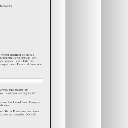
lichkeiten:
eiteren benötigen Sie für die
 bekommen es zugeschickt. Ihre E-
en, können Sie mit Hilfe der
überprüft wird. Dazu wird Ihnen eine
werden dazu benutzt, um
dass Sie automatisch angemeldet
n einem Cookie auf Ihrem Computer
tivieren.
rend Sie die Foren besuchen. Wenn
klicken, mitversendet. Die Wahl