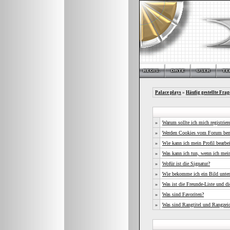
Palace plays
»
Häufig gestellte Frag
»
Warum sollte ich mich registrier
»
Werden Cookies vom Forum ben
»
Wie kann ich mein Profil bearbe
»
Was kann ich tun, wenn ich mei
»
Wofür ist die Signatur?
»
Wie bekomme ich ein Bild unte
»
Was ist die Freunde-Liste und die
»
Was sind Favoriten?
»
Was sind Rangtitel und Rangzei