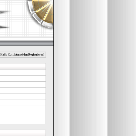
 Hallo Gast [
Anmelden
|
Registrieren
]