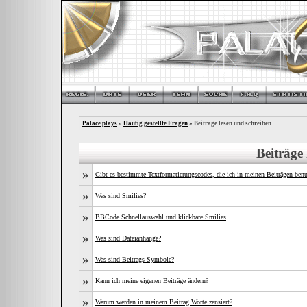
Palace plays
»
Häufig gestellte Fragen
» Beiträge lesen und schreiben
Beiträge
»
Gibt es bestimmte Textformatierungscodes, die ich in meinen Beiträgen ben
»
Was sind Smilies?
»
BBCode Schnellauswahl und klickbare Smilies
»
Was sind Dateianhänge?
»
Was sind Beitrags-Symbole?
»
Kann ich meine eigenen Beiträge ändern?
»
Warum werden in meinem Beitrag Worte zensiert?