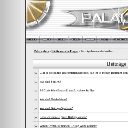
Palace plays
»
Häufig gestellte Fragen
» Beiträge lesen und schreiben
Beiträge
»
Gibt es bestimmte Textformatierungscodes, die ich in meinen Beiträgen ben
»
Was sind Smilies?
»
BBCode Schnellauswahl und klickbare Smilies
»
Was sind Dateianhänge?
»
Was sind Beitrags-Symbole?
»
Kann ich meine eigenen Beiträge ändern?
»
Warum werden in meinem Beitrag Worte zensiert?