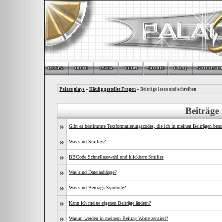
Palace plays
»
Häufig gestellte Fragen
» Beiträge lesen und schreiben
Beiträge
»
Gibt es bestimmte Textformatierungscodes, die ich in meinen Beiträgen ben
»
Was sind Smilies?
»
BBCode Schnellauswahl und klickbare Smilies
»
Was sind Dateianhänge?
»
Was sind Beitrags-Symbole?
»
Kann ich meine eigenen Beiträge ändern?
»
Warum werden in meinem Beitrag Worte zensiert?