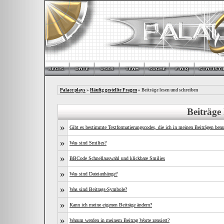
Palace plays
»
Häufig gestellte Fragen
» Beiträge lesen und schreiben
Beiträge
»
Gibt es bestimmte Textformatierungscodes, die ich in meinen Beiträgen ben
»
Was sind Smilies?
»
BBCode Schnellauswahl und klickbare Smilies
»
Was sind Dateianhänge?
»
Was sind Beitrags-Symbole?
»
Kann ich meine eigenen Beiträge ändern?
»
Warum werden in meinem Beitrag Worte zensiert?