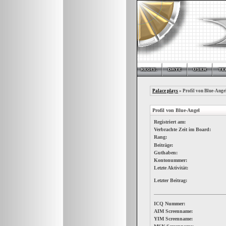
Palace plays
» Profil von Blue-Ange
Profil von Blue-Angel
Registriert am:
Verbrachte Zeit im Board:
Rang:
Beiträge:
Guthaben:
Kontonummer:
Letzte Aktivität:
Letzter Beitrag:
ICQ Nummer:
AIM Screenname:
YIM Screenname: