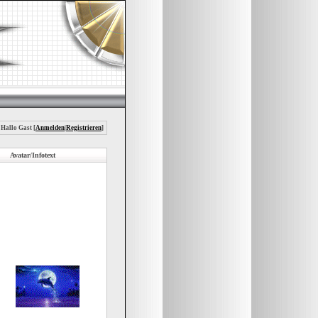
 Hallo Gast [
Anmelden
|
Registrieren
]
Avatar/Infotext