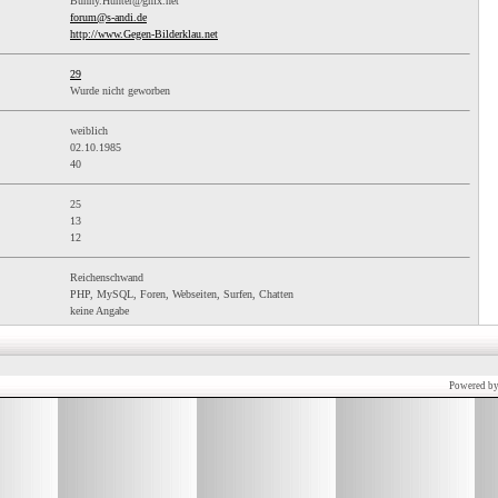
Bunny.Hunter@gmx.net
forum@s-andi.de
http://www.Gegen-Bilderklau.net
29
Wurde nicht geworben
weiblich
02.10.1985
40
25
13
12
Reichenschwand
PHP, MySQL, Foren, Webseiten, Surfen, Chatten
keine Angabe
Powered b