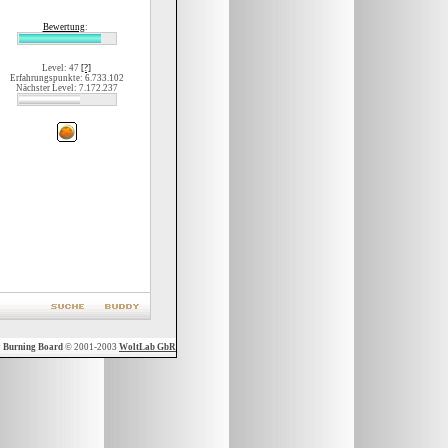
Bewertung
:
Level: 47
[?]
Erfahrungspunkte: 6.733.102
Nächster Level: 7.172.237
y
Burning Board
© 2001-2003
WoltLab GbR