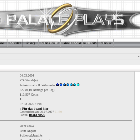
l
»
04.03.2004
774 Stunde(n)
Administrator & Webmaster
822 (0,10 Beiträge pro Tag)
110.507 Coins
1
07.03.2026
17:09
»
Für das board hier
Geschrieben am: 26.07.2007
21:30
Forum:
Board-News
205936874
keine Angabe
SchieweckJennifer