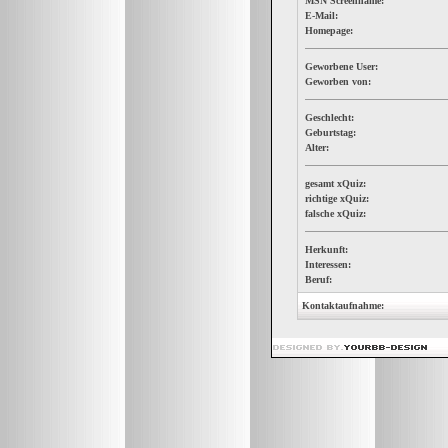
MSN Screenname:
E-Mail:
Homepage:
Geworbene User:
Geworben von:
Geschlecht:
Geburtstag:
Alter:
gesamt xQuiz:
richtige xQuiz:
falsche xQuiz:
Herkunft:
Interessen:
Beruf:
Kontaktaufnahme: