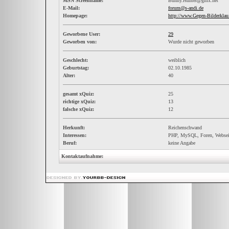
MSN Screenname:
Bunny.Hunter@gmx.net
E-Mail:
forum@s-andi.de
Homepage:
http://www.Gegen-Bilderklau
Geworbene User:
29
Geworben von:
Wurde nicht geworben
Geschlecht:
weiblich
Geburtstag:
02.10.1985
Alter:
40
gesamt xQuiz:
25
richtige xQuiz:
13
falsche xQuiz:
12
Herkunft:
Reichenschwand
Interessen:
PHP, MySQL, Foren, Webseit
Beruf:
keine Angabe
Kontaktaufnahme: