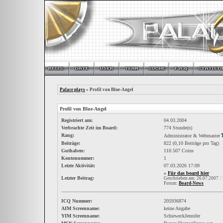
Palace plays
» Profil von Blue-Angel
Profil von Blue-Angel
Registriert am:
04.03.2004
Verbrachte Zeit im Board:
774 Stunde(n)
Rang:
Administrator & Webmaster
Beiträge:
822 (0,10 Beiträge pro Tag)
Guthaben:
110.507 Coins
Kontonummer:
1
Letzte Aktivität:
07.03.2026
17:09
»
Für das board hier
Letzter Beitrag:
Geschrieben am: 26.07.2007
2
Forum:
Board-News
ICQ Nummer:
205936874
AIM Screenname:
keine Angabe
YIM Screenname:
SchieweckJennifer