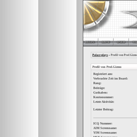
Palace plays
» Profil von Prof.Gizm
Profil von Prof.Gizmo
Registriert am:
Verbrachte Zeit im Board:
Rang:
Beiträge:
Guthaben:
Kontonummer:
Letzte Aktivität:
Letzter Beitrag:
ICQ Nummer:
AIM Screenname:
YIM Screenname: