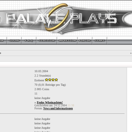
o
»
10.03.2004
2.2 Stunde(n)
Eroberer
70 (0,01 Beiträge pro Tag)
2.005 Coins
11
keine Angabe
»
Frohe Wheinachten!
Geschrieben am: 24.12.2004
15:38
Forum:
News und Informationen
keine Angabe
keine Angabe
keine Angabe