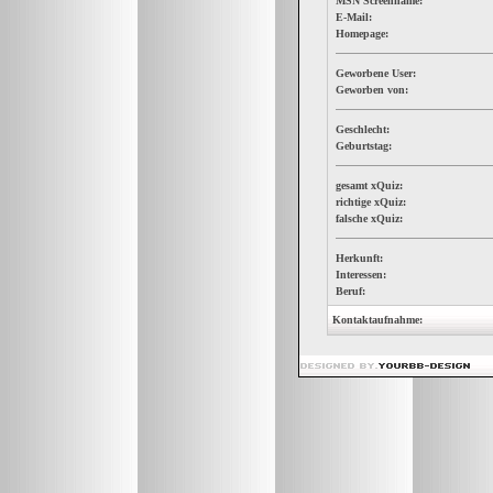
MSN Screenname:
E-Mail:
Homepage:
Geworbene User:
Geworben von:
Geschlecht:
Geburtstag:
gesamt xQuiz:
richtige xQuiz:
falsche xQuiz:
Herkunft:
Interessen:
Beruf:
Kontaktaufnahme: