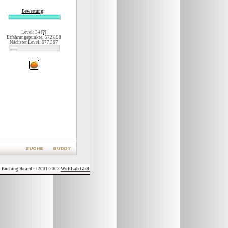
Bewertung
:
Level: 34
[?]
Erfahrungspunkte: 572.888
Nächster Level: 677.567
y
Burning Board
© 2001-2003
WoltLab GbR