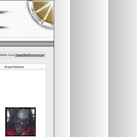
 Hallo Gast [
Anmelden
|
Registrieren
]
Avatar/Infotext