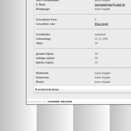
MSN Screenname:
keine Angabe
E-Mail:
donjuandegian@s-andi.de
Homepage:
keine Angabe
Geworbene User:
0
Geworben von:
Blue-Angel
Geschlecht:
männlich
Geburtstag:
21.11.1991
Alter:
34
gesamt xQuiz:
44
richtige xQuiz:
30
falsche xQuiz:
14
Herkunft:
keine Angabe
Interessen:
keine Angabe
Beruf:
keine Angabe
Kontaktaufnahme: