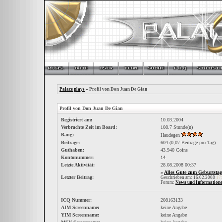
Palace plays
» Profil von Don Juan De Gian
Profil von Don Juan De Gian
Registriert am:
10.03.2004
Verbrachte Zeit im Board:
108.7 Stunde(n)
Rang:
Haudegen
Beiträge:
604 (0,07 Beiträge pro Tag)
Guthaben:
43.940 Coins
Kontonummer:
14
Letzte Aktivität:
28.08.2008
00:37
»
Alles Gute zum Geburtsta
Letzter Beitrag:
Geschrieben am: 16.02.2008
17
Forum:
News und Information
ICQ Nummer:
208163133
AIM Screenname:
keine Angabe
YIM Screenname:
keine Angabe