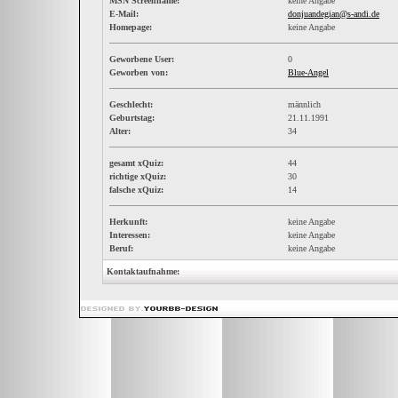
MSN Screenname:
keine Angabe
E-Mail:
donjuandegian@s-andi.de
Homepage:
keine Angabe
Geworbene User:
0
Geworben von:
Blue-Angel
Geschlecht:
männlich
Geburtstag:
21.11.1991
Alter:
34
gesamt xQuiz:
44
richtige xQuiz:
30
falsche xQuiz:
14
Herkunft:
keine Angabe
Interessen:
keine Angabe
Beruf:
keine Angabe
Kontaktaufnahme: