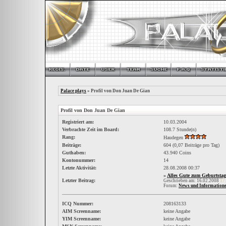
Palace plays
» Profil von Don Juan De Gian
Profil von Don Juan De Gian
Registriert am:
10.03.2004
Verbrachte Zeit im Board:
108.7 Stunde(n)
Rang:
Haudegen
Beiträge:
604 (0,07 Beiträge pro Tag)
Guthaben:
43.940 Coins
Kontonummer:
14
Letzte Aktivität:
28.08.2008
00:37
»
Alles Gute zum Geburtsta
Letzter Beitrag:
Geschrieben am: 16.02.2008
17
Forum:
News und Information
ICQ Nummer:
208163133
AIM Screenname:
keine Angabe
YIM Screenname:
keine Angabe