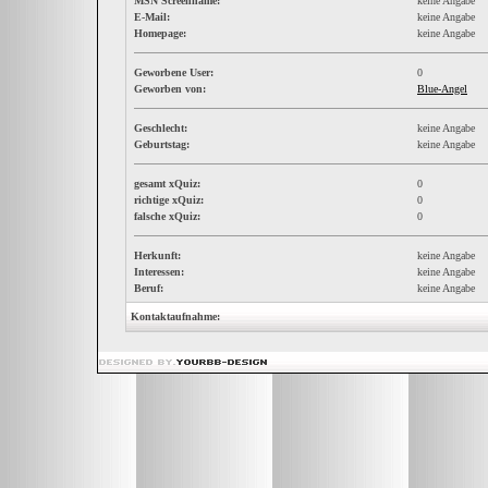
MSN Screenname:
keine Angabe
E-Mail:
keine Angabe
Homepage:
keine Angabe
Geworbene User:
0
Geworben von:
Blue-Angel
Geschlecht:
keine Angabe
Geburtstag:
keine Angabe
gesamt xQuiz:
0
richtige xQuiz:
0
falsche xQuiz:
0
Herkunft:
keine Angabe
Interessen:
keine Angabe
Beruf:
keine Angabe
Kontaktaufnahme: