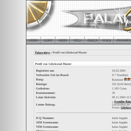
Palace plays
» Profil von Glücksrad-Master
Profil von Glücksrad-Master
Registriert am:
18.03.2004
Verbrachte Zeit im Board:
0.7 Stunde(n)
Rang:
Routinier
Beiträge:
355 (0,04 Beitr
Guthaben:
1.105 Coins
Kontonummer:
29
Letzte Aktivität:
09.11.2004
15:
»
Erstellte Räts
Letzter Beitrag:
Geschrieben am:
Forum:
Glücksr
ICQ Nummer:
keine Angabe
AIM Screenname:
keine Angabe
YIM Screenname:
keine Angabe