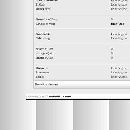
MSN Screenname:
keine Angabe
E-Mail:
keine Angabe
Homepage:
keine Angabe
Geworbene User:
0
Geworben von:
Blue-Angel
Geschlecht:
keine Angabe
Geburtstag:
keine Angabe
gesamt xQuiz:
0
richtige xQuiz:
0
falsche xQuiz:
0
Herkunft:
keine Angabe
Interessen:
keine Angabe
Beruf:
keine Angabe
Kontaktaufnahme: