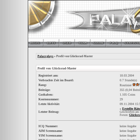
Palace plays
» Profil von Glücksrad-Master
Profil von Glücksrad-Master
Registriert am:
18.03.2004
Verbrachte Zeit im Board:
0.7 Stunde(n)
Rang:
Routinier
Beiträge:
355 (0,04 Beitr
Guthaben:
1.105 Coins
Kontonummer:
29
Letzte Aktivität:
09.11.2004
15:
»
Erstellte Räts
Letzter Beitrag:
Geschrieben am:
Forum:
Glücksr
ICQ Nummer:
keine Angabe
AIM Screenname:
keine Angabe
YIM Screenname:
keine Angabe