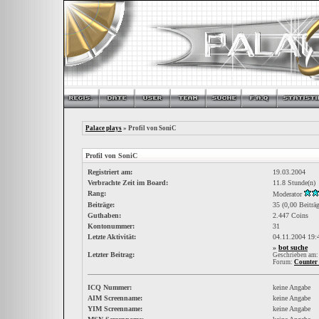
Palace plays
» Profil von SoniC
Profil von SoniC
Registriert am:
19.03.2004
Verbrachte Zeit im Board:
11.8 Stunde(n)
Rang:
Moderator
Beiträge:
35 (0,00 Beiträ
Guthaben:
2.447 Coins
Kontonummer:
31
Letzte Aktivität:
04.11.2004
19:
»
bot suche
Letzter Beitrag:
Geschrieben am:
Forum:
Counter 
ICQ Nummer:
keine Angabe
AIM Screenname:
keine Angabe
YIM Screenname:
keine Angabe