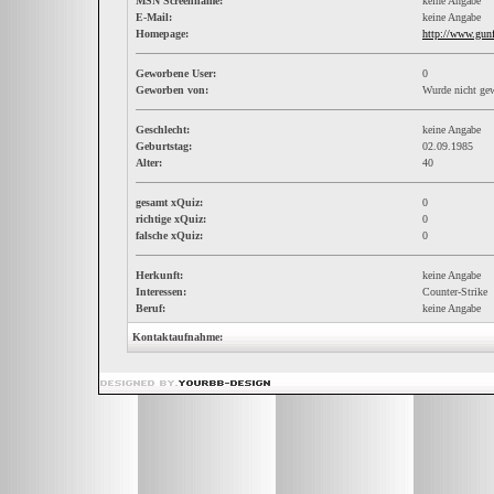
MSN Screenname:
keine Angabe
E-Mail:
keine Angabe
Homepage:
http://www.gunf
Geworbene User:
0
Geworben von:
Wurde nicht ge
Geschlecht:
keine Angabe
Geburtstag:
02.09.1985
Alter:
40
gesamt xQuiz:
0
richtige xQuiz:
0
falsche xQuiz:
0
Herkunft:
keine Angabe
Interessen:
Counter-Strike
Beruf:
keine Angabe
Kontaktaufnahme: