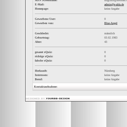
MSN Screenname:
mfgchris@hotmail
E-Mail:
admin@e-alda.de
Homepage:
keine Angabe
Geworbene User:
0
Geworben von:
Blue-Angel
Geschlecht:
männlich
Geburtstag:
03.02.1983
Alter:
43
gesamt xQuiz:
0
richtige xQuiz:
0
falsche xQuiz:
0
Herkunft:
Nürnberg
Interessen:
keine Angabe
Beruf:
keine Angabe
Kontaktaufnahme: