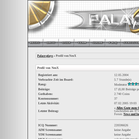
Palace plays
» Profil von NeoX
Profil von NeoX
Registriert am:
12.05.2004
Verbrachte Zeit im Board:
5.7 Stunde(n)
Rang:
Moderator
Beiträge:
17 (0,00 Beiträge p
Guthaben:
2.740 Coins
Kontonummer:
37
Letzte Aktivität:
07.02.2005
19:03
»
Alles Gute zum 
Letzter Beitrag:
Geschrieben am: 07
Forum:
News und In
ICQ Nummer:
220596626
AIM Screenname:
keine Angabe
YIM Screenname:
keine Angabe