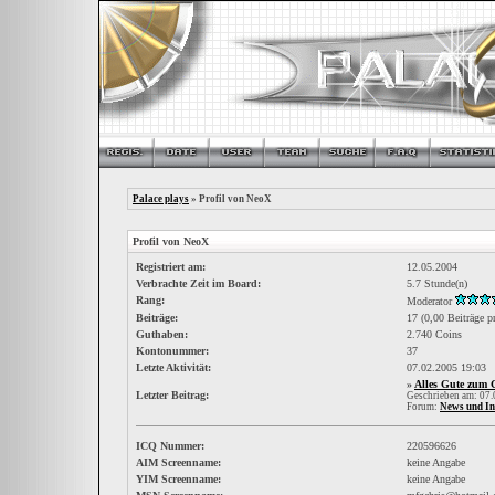
Palace plays
» Profil von NeoX
Profil von NeoX
Registriert am:
12.05.2004
Verbrachte Zeit im Board:
5.7 Stunde(n)
Rang:
Moderator
Beiträge:
17 (0,00 Beiträge p
Guthaben:
2.740 Coins
Kontonummer:
37
Letzte Aktivität:
07.02.2005
19:03
»
Alles Gute zum 
Letzter Beitrag:
Geschrieben am: 07
Forum:
News und In
ICQ Nummer:
220596626
AIM Screenname:
keine Angabe
YIM Screenname:
keine Angabe