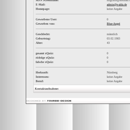
MSN Screenname:
mfgchris@hotmail
E-Mail:
admin@e-alda.de
Homepage:
keine Angabe
Geworbene User:
0
Geworben von:
Blue-Angel
Geschlecht:
männlich
Geburtstag:
03.02.1983
Alter:
43
gesamt xQuiz:
0
richtige xQuiz:
0
falsche xQuiz:
0
Herkunft:
Nürnberg
Interessen:
keine Angabe
Beruf:
keine Angabe
Kontaktaufnahme: