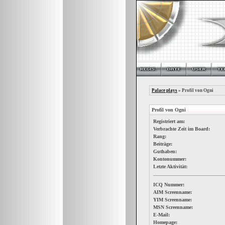
Palace plays
» Profil von Ogni
Profil von Ogni
Registriert am:
Verbrachte Zeit im Board:
Rang:
Beiträge:
Guthaben:
Kontonummer:
Letzte Aktivität:
ICQ Nummer:
AIM Screenname:
YIM Screenname:
MSN Screenname:
E-Mail:
Homepage: