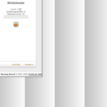
Mitglied bewerten
Level: 1
[?]
Erfahrungspunkte: 0
Nächster Level: 10
y
Burning Board
© 2001-2003
WoltLab GbR