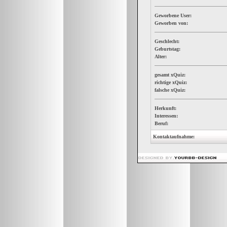
Geworbene User:
Geworben von:
Geschlecht:
Geburtstag:
Alter:
gesamt xQuiz:
richtige xQuiz:
falsche xQuiz:
Herkunft:
Interessen:
Beruf:
Kontaktaufnahme: