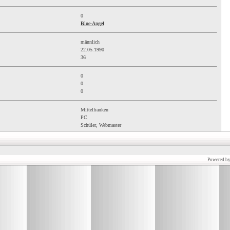
0
Blue-Angel
männlich
22.05.1990
36
0
0
0
Mittelfranken
PC
Schüler, Webmaster
Powered b