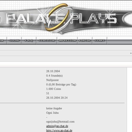
»
28.10.2004
0.4 Stunde(n)
Nullposter
0 (0,00 Beiträge pro Tag)
1.000 Coins
51
28.10.2004
20:24
keine Angabe
Ogni Juhu
-
ognijuhu@hotmail.com
admin@an-chat.de
http://www.an-chat.de