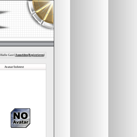
 Hallo Gast [
Anmelden
|
Registrieren
]
Avatar/Infotext