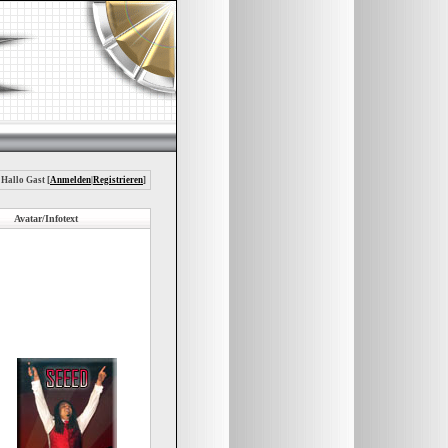
 Hallo Gast [
Anmelden
|
Registrieren
]
Avatar/Infotext