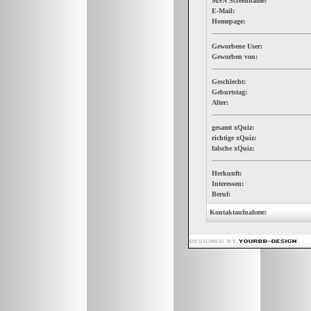
MSN Screenname:
E-Mail:
Homepage:
Geworbene User:
Geworben von:
Geschlecht:
Geburtstag:
Alter:
gesamt xQuiz:
richtige xQuiz:
falsche xQuiz:
Herkunft:
Interessen:
Beruf:
Kontaktaufnahme: