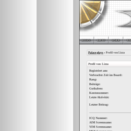
Palace plays
» Profil von Lizza
Profil von Lizza
Registriert am:
Verbrachte Zeit im Board:
Rang:
Beiträge:
Guthaben:
Kontonummer:
Letzte Aktivität:
Letzter Beitrag:
ICQ Nummer:
AIM Screenname:
YIM Screenname: