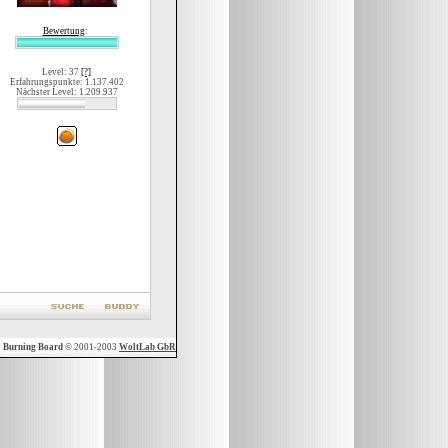
Bewertung
:
Level: 37
[?]
Erfahrungspunkte: 1.137.402
Nächster Level: 1.209.937
y
Burning Board
© 2001-2003
WoltLab GbR