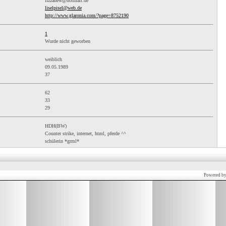
lizzanew@hotmail.de
liselpisel@web.de
http://www.glaronia.com/?page=8752190
1
Wurde nicht geworben
weiblich
09.05.1989
37
62
33
29
HDH(BW)
Counter strike, internet, html, pferde ^^
schülerin *grml*
Powered b