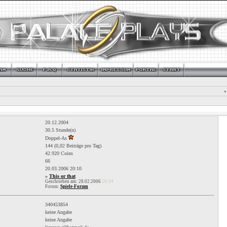
»
20.12.2004
30.5 Stunde(n)
Doppel-As
144 (0,02 Beiträge pro Tag)
42.920 Coins
66
20.03.2006
20:10
»
This or that
Geschrieben am: 28.02.2006
20:34
Forum:
Spiele-Forum
340453854
keine Angabe
keine Angabe