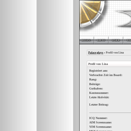
Palace plays
» Profil von Lina
Profil von Lina
Registriert am:
Verbrachte Zeit im Board:
Rang:
Beiträge:
Guthaben:
Kontonummer:
Letzte Aktivität:
Letzter Beitrag:
ICQ Nummer:
AIM Screenname:
YIM Screenname: