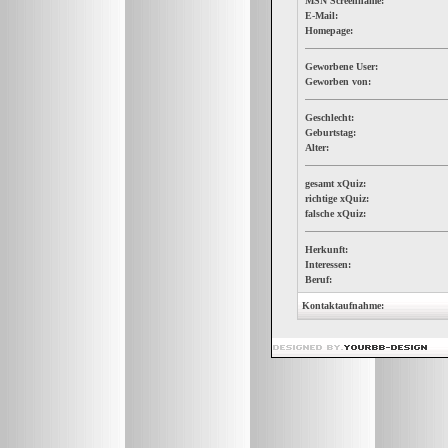
MSN Screenname:
E-Mail:
Homepage:
Geworbene User:
Geworben von:
Geschlecht:
Geburtstag:
Alter:
gesamt xQuiz:
richtige xQuiz:
falsche xQuiz:
Herkunft:
Interessen:
Beruf:
Kontaktaufnahme: