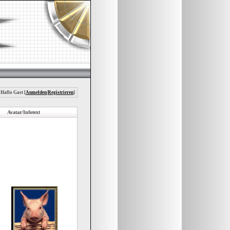
 Hallo Gast [
Anmelden
|
Registrieren
]
Avatar/Infotext