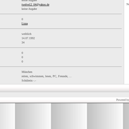
keine Angabe
No
twelve12_04@yahoo.de
keine Angabe
0
Lizza
weiblich
14.07.1992
34
0
0
0
München
reiten, schwimmen, lesen, PC, Freunde, ...
Schülerin -.-
Powered b