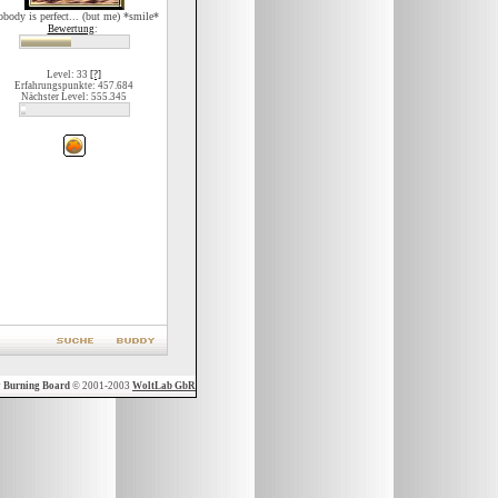
body is perfect... (but me) *smile*
Bewertung
:
Level: 33
[?]
Erfahrungspunkte: 457.684
Nächster Level: 555.345
y
Burning Board
© 2001-2003
WoltLab GbR