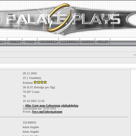
»
28.12.2004
25.1 Stunde(n)
Eroberer
58 (0,01 Beiträge pro Tag)
70.697 Coins
70
19.10.2005
15:45
»
Alles Gute zum Geburtstag philadelphia
Geschrieben am: 26.03.2005
16:07
Forum:
News und Informationen
331490931
keine Angabe
keine Angabe