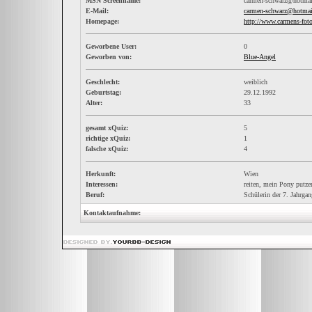
MSN Screenname:
carmen-schwarz@hotma
E-Mail:
carmen-schwarz@hotma
Homepage:
http://www.carmens-fot
Geworbene User:
0
Geworben von:
Blue-Angel
Geschlecht:
weiblich
Geburtstag:
29.12.1992
Alter:
33
gesamt xQuiz:
5
richtige xQuiz:
1
falsche xQuiz:
4
Herkunft:
Wien
Interessen:
reiten, mein Pony putzen,
Beruf:
Schülerin der 7. Jahrgan
Kontaktaufnahme: