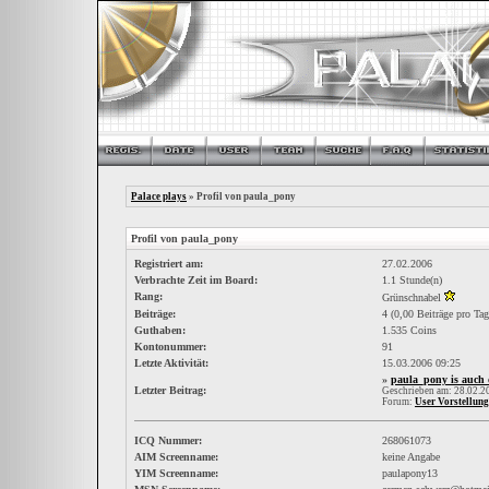
Palace plays
» Profil von paula_pony
Profil von paula_pony
Registriert am:
27.02.2006
Verbrachte Zeit im Board:
1.1 Stunde(n)
Rang:
Grünschnabel
Beiträge:
4 (0,00 Beiträge pro Tag
Guthaben:
1.535 Coins
Kontonummer:
91
Letzte Aktivität:
15.03.2006
09:25
»
paula_pony is auch
Letzter Beitrag:
Geschrieben am: 28.02.
Forum:
User Vorstellun
ICQ Nummer:
268061073
AIM Screenname:
keine Angabe
YIM Screenname:
paulapony13