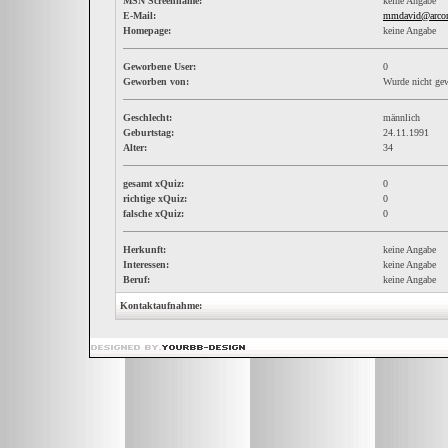
MSN Screenname:
keine Angabe
E-Mail:
mmdavid@arcor
Homepage:
keine Angabe
Geworbene User:
0
Geworben von:
Wurde nicht ge
Geschlecht:
männlich
Geburtstag:
24.11.1991
Alter:
34
gesamt xQuiz:
0
richtige xQuiz:
0
falsche xQuiz:
0
Herkunft:
keine Angabe
Interessen:
keine Angabe
Beruf:
keine Angabe
Kontaktaufnahme: