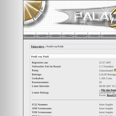
Palace plays
» Profil von Poldi
Profil von Poldi
Registriert am:
22.07.2007
Verbrachte Zeit im Board:
2.3 Stunde(n)
Rang:
Grünschnabel
Beiträge:
6 (0,00 Beiträge
Guthaben:
1.160 Coins
Kontonummer:
93
Letzte Aktivität:
08.08.2007
19:
»
Für das boar
Letzter Beitrag:
Geschrieben am:
Forum:
Board-N
ICQ Nummer:
keine Angabe
AIM Screenname:
keine Angabe
YIM Screenname:
keine Angabe