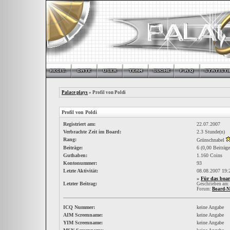
Palace plays
» Profil von Poldi
Profil von Poldi
Registriert am:
22.07.2007
Verbrachte Zeit im Board:
2.3 Stunde(n)
Rang:
Grünschnabel
Beiträge:
6 (0,00 Beiträge
Guthaben:
1.160 Coins
Kontonummer:
93
Letzte Aktivität:
08.08.2007
19:
»
Für das boar
Letzter Beitrag:
Geschrieben am:
Forum:
Board-N
ICQ Nummer:
keine Angabe
AIM Screenname:
keine Angabe
YIM Screenname:
keine Angabe