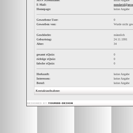
MSN Screenname:
keine Angabe
E-Mail:
mmdavid@arcor
Homepage:
keine Angabe
Geworbene User:
0
Geworben von:
Wurde nicht ge
Geschlecht:
männlich
Geburtstag:
24.11.1991
Alter:
34
gesamt xQuiz:
0
richtige xQuiz:
0
falsche xQuiz:
0
Herkunft:
keine Angabe
Interessen:
keine Angabe
Beruf:
keine Angabe
Kontaktaufnahme: