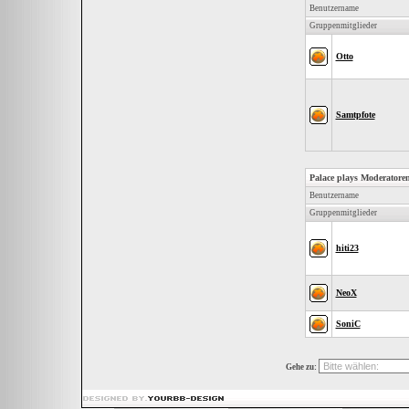
Benutzername
Gruppenmitglieder
Otto
Samtpfote
Palace plays Moderatore
Benutzername
Gruppenmitglieder
hiti23
NeoX
SoniC
Gehe zu: