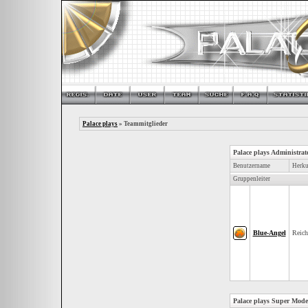
Palace plays
» Teammitglieder
Palace plays Administrat
Benutzername
Herku
Gruppenleiter
Blue-Angel
Reic
Palace plays Super Mode