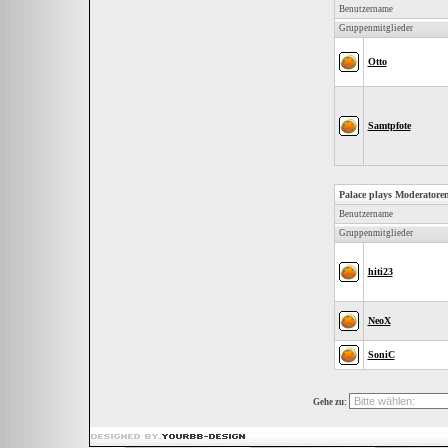
Benutzername
Gruppenmitglieder
Otto
Samtpfote
Palace plays Moderatore
Benutzername
Gruppenmitglieder
hiti23
NeoX
SoniC
Gehe zu: