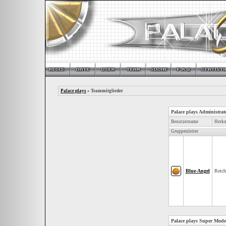
Palace plays
» Teammitglieder
Palace plays Administrat
Benutzername
Herku
Gruppenleiter
Blue-Angel
Reic
Palace plays Super Mode