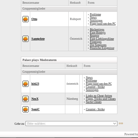
Benutzername
Herkunft
Foren
Gruppenmitglieder
»
Probleme
»
News
Otto
Ruhrpott
»
Sonistiges
»
Frage rund um den PC
»
Büchertipps
»
Eure Hobbys
»
Rezepte
Samtpfote
Österreich
»
Eure Lieblingsfilme
»
Filmtipps
»
Die Simpsons
»
Peinliche Ereignisse
Palace plays Moderatoren
Benutzername
Herkunft
Foren
Gruppenmitglieder
»
News
»
Probleme
hiti23
österreich
»
Frage rund um den PC
»
Counter - Strike
»
Sonistiges
»
Links zu Cheat-Seiten
NeoX
Nürnberg
»
Tipps, Tricks und Cheats
»
Suche Cheats
SoniC
»
Counter - Strike
Gehe zu:
Powered b