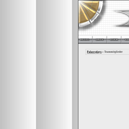
Palace plays
» Teammitglieder