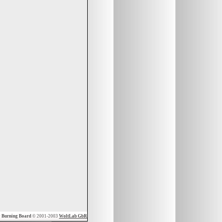
y
Burning Board
© 2001-2003
WoltLab GbR