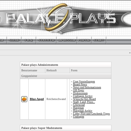
»
Palace plays Administratoren
Benutzername
Herkunft
Foren
Gruppenleiter
»
User Vorstellungen
»
Board-News
»
News und Informationen
»
Off-Topic
»
Diskusionen
»
Umfragen Archiv
Blue-Angel
Reichenschwand
»
Wünsche fürs Board
»
Stadt, Land, Fluss...
»
Glücksrad
»
Hangman
»
Hangman Archiv
»
Liebe, Flirt und Geschenk-Tipps
»
Umfragen
Palace plays Super Moderatoren