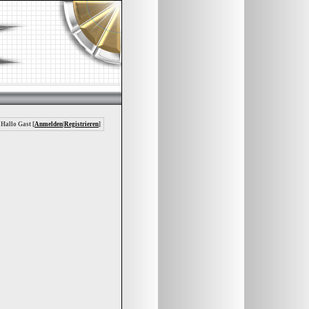
 Hallo Gast [
Anmelden
|
Registrieren
]