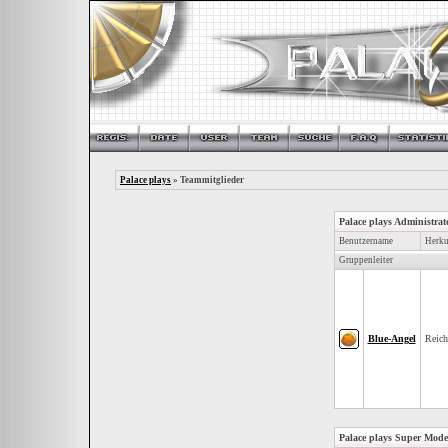
Palace plays
» Teammitglieder
Palace plays Administrat
Benutzername
Herku
Gruppenleiter
Blue-Angel
Reic
Palace plays Super Mode