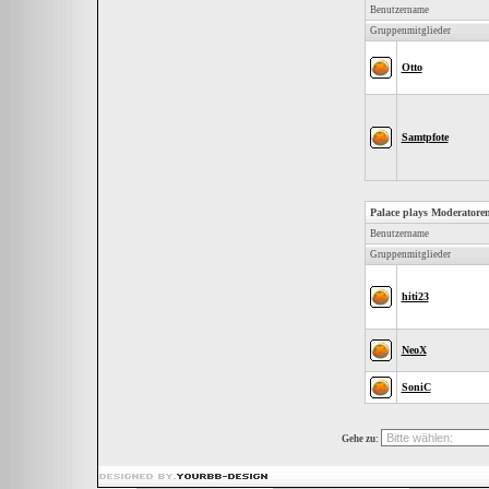
Benutzername
Gruppenmitglieder
Otto
Samtpfote
Palace plays Moderatore
Benutzername
Gruppenmitglieder
hiti23
NeoX
SoniC
Gehe zu: