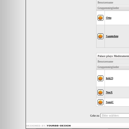
Benutzername
Gruppenmitglieder
Otto
Samtpfote
Palace plays Moderatore
Benutzername
Gruppenmitglieder
hiti23
NeoX
SoniC
Gehe zu: