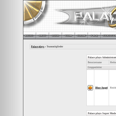
Palace plays
» Teammitglieder
Palace plays Administrat
Benutzername
Herku
Gruppenleiter
Blue-Angel
Reic
Palace plays Super Mode