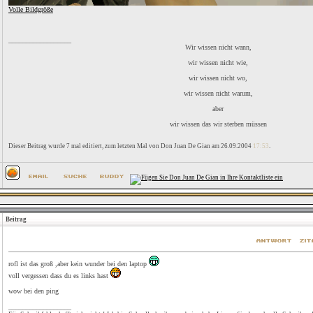
Volle Bildgröße
__________________
Wir wissen nicht wann,
wir wissen nicht wie,
wir wissen nicht wo,
wir wissen nicht warum,
aber
wir wissen das wir sterben müssen
Dieser Beitrag wurde 7 mal editiert, zum letzten Mal von Don Juan De Gian am 26.09.2004
17:53
.
Beitrag
rofl ist das groß ,aber kein wunder bei den laptop
voll vergessen dass du es links hast
wow bei den ping
__________________