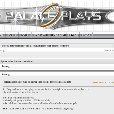
»
screenshots postet eure billigsten lustigsten oder besten sceenshots
»
itrag
Druckvors
stigsten oder besten sceenshots
Beitrag
Beitrag
screenshots postet eure billigsten lustigsten oder besten sceenshots
ich fang mal an mit dem ping zu zocken is fast unmöglich ka warum der so hoch isr
ahc und ja das sgt is net mein clan
liest mal was links unten steht
tja heady mit ping von über 1000 is net leicht
mist ich kann den screenshot nen hochladen ich mach dann wenn es geht
Don Juan De Gian
hat dieses Bild (verkleinerte Version) angehängt: