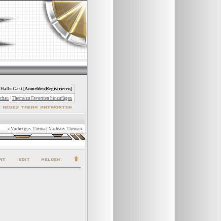
 Hallo Gast [
Anmelden
|
Registrieren
]
chau
|
Thema zu Favoriten hinzufügen
«
Vorheriges Thema
|
Nächstes Thema
»