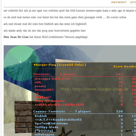
net schlecht hiti ach ja mir egal von welchen spiel das bild kommt meinetwegen kann e auhc age of ampire se
so da sind mal meine stats von heute bin bei den roten ganz oben giuseppe verdi.... ihr wissts schon
ach und shcaut mal die stats bon blablub ann das nenn ich highskill
ach danke andy das du mir das prog zum konvertieren gegeben hast
Don Juan De Gian
hat dieses Bild (verkleinerte Version) angehängt: