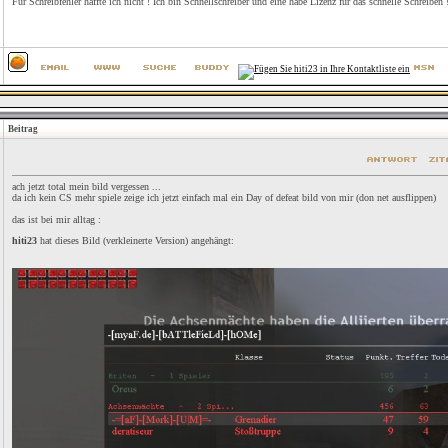
Für Schreibfehler haffte ich nicht ! Ich bin Schnellschreiber und eine habe Lizenz für das schnelle Schreiben 
Beitrag
ach jetzt total mein bild vergessen ...
da ich kein CS mehr spiele zeige ich jetzt einfach mal ein Day of defeat bild von mir (don net ausflippen)
das ist bei mir alltag :
hiti23
hat dieses Bild (verkleinerte Version) angehängt: