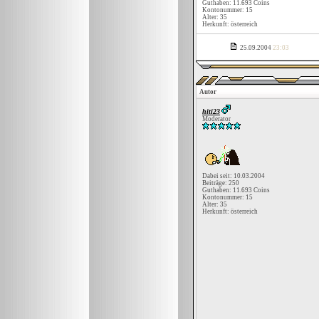
Guthaben: 11.693 Coins
Kontonummer: 15
Alter: 35
Herkunft: österreich
25.09.2004
23:03
Autor
hiti23
Moderator
Dabei seit: 10.03.2004
Beiträge: 250
Guthaben: 11.693 Coins
Kontonummer: 15
Alter: 35
Herkunft: österreich