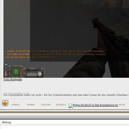
Volle Bildgröße
__________________
Für Schreibfehler haffte ich nicht ! Ich bin Schnellschreiber und eine habe Lizenz für das schnelle Schreiben 
Beitrag