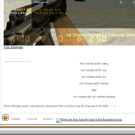
Volle Bildgröße
__________________
Wir wissen nicht wann,
wir wissen nicht wie,
wir wissen nicht wo,
wir wissen nicht warum,
aber
wir wissen das wir sterben müssen
Dieser Beitrag wurde 2 mal editiert, zum letzten Mal von Don Juan De Gian am 26.09.2004
17:58
.