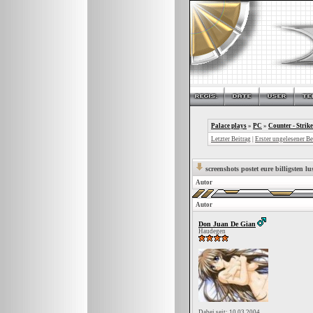
Palace plays
»
PC
»
Counter - Strike
Letzter Beitrag
|
Erster ungelesener Be
screenshots postet eure billigsten lu
Autor
Autor
Don Juan De Gian
Haudegen
Dabei seit: 10.03.2004