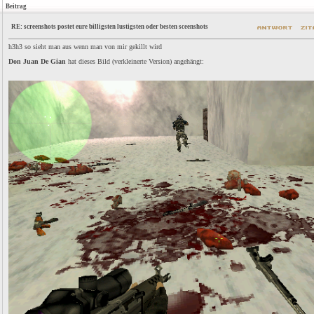
Beitrag
RE: screenshots postet eure billigsten lustigsten oder besten sceenshots
h3h3 so sieht man aus wenn man von mir gekillt wird
Don Juan De Gian
hat dieses Bild (verkleinerte Version) angehängt: