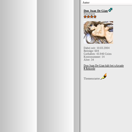
Autor
Don Juan De Gian
Haudegen
Dabei seit: 10.03.2004
Beiträge: 604
Guthaben: 43.940 Coins
Kontonummer: 14
Alter: 34
Don Juan De Gian hält bei xArcade
9
Rekorde
Themenstarter