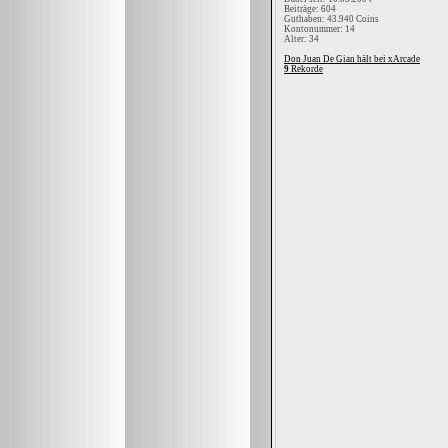
Beiträge: 604
Guthaben: 43.940 Coins
Kontonummer: 14
Alter: 34
Don Juan De Gian hält bei xArcade
9
Rekorde