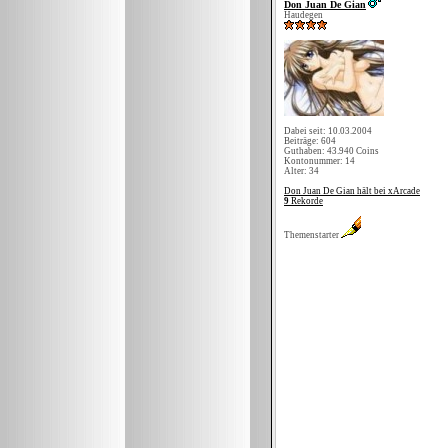
Don Juan De Gian
Haudegen
Dabei seit: 10.03.2004
Beiträge: 604
Guthaben: 43.940 Coins
Kontonummer: 14
Alter: 34
Don Juan De Gian hält bei xArcade
9
Rekorde
Themenstarter