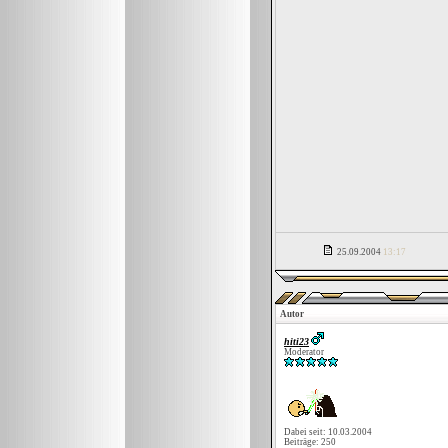
25.09.2004
13:17
Autor
hiti23
Moderator
Dabei seit: 10.03.2004
Beiträge: 250